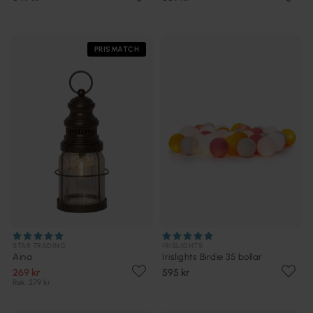
PRISMATCH
STAR TRADING
IRISLIGHTS
Aina
Irislights Birdie 35 bollar
269 kr
595 kr
Rek. 279 kr