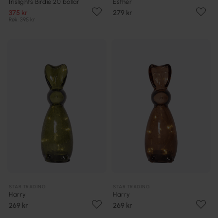
Irislights Birdie 20 bollar
Esther
375 kr
279 kr
Rek. 395 kr
STAR TRADING
STAR TRADING
Harry
Harry
269 kr
269 kr