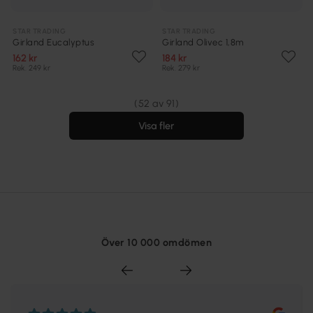
STAR TRADING
STAR TRADING
Girland Eucalyptus
Girland Olivec 1,8m
162 kr
184 kr
Rek. 249 kr
Rek. 279 kr
(52 av 91)
Visa fler
Över 10 000 omdömen