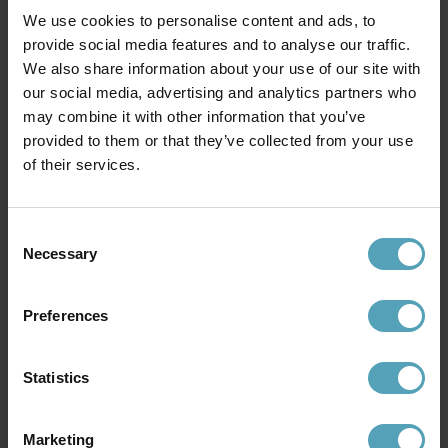
We use cookies to personalise content and ads, to
provide social media features and to analyse our traffic.
We also share information about your use of our site with
our social media, advertising and analytics partners who
may combine it with other information that you’ve
provided to them or that they’ve collected from your use
of their services.
IRISLIGHTS
IRISLIGHTS
Irislights Copenhagen 35 bollar
Irislights Creamy White 20
bollar
558 kr
Consent
375 kr
Rek. 595 kr
Necessary
Selection
Rek. 395 kr
Preferences
PRISMATCH
Statistics
Marketing