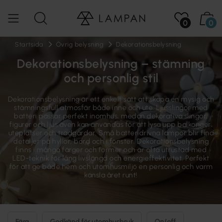
0
0
Startsida
Övrig belysning
Dekorationsbelysning
Dekorationsbelysning – stämning
och personlig stil
Dekorationsbelysning är ett enkelt sätt att skapa en mysig och
stämningsfull atmosfär både inne och ute. Ljusslingor med
batteri passar perfekt inomhus, medan dekorativa slingor,
figurer och ljus även kan användas för att lysa upp balkonger,
uteplatser och trädgårdar. Små batteridrivna lampor blir fina
detaljer på hyllor, bord och i fönster. Dekorationsbelysning
finns i många färger och former och är ofta utrustad med
LED-teknik för lång livslängd och energieffektivitet. Perfekt
för att ge både hem och utomhusmiljö en personlig och varm
känsla året runt!
Färg
Godkänd för utomhusbruk
On/off