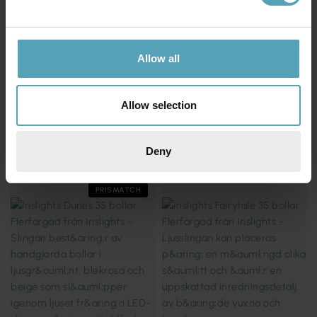
Allow all
Allow selection
IRISLIGHTS
IRISLIGHTS
Irislights Dunes 20 bollar
Irislights Dinosaur 35 bollar
375 kr
595 kr
Rek. 395 kr
Deny
PRISMATCH