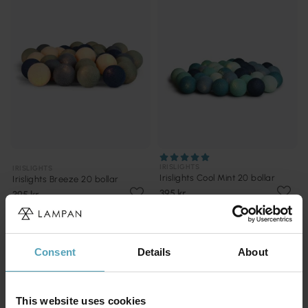
IRISLIGHTS
IRISLIGHTS
Irislights Cool Mint 20 bollar
Irislights Breeze 20 bollar
395 kr
395 kr
PRISMATCH
PRISMATCH
Consent
Details
About
This website uses cookies