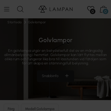
0
0
Startsida
Golvlampor
Golvlampor
En golvlampa utgör en betydelsefull del av en mångsidig
allmänbelysning i hemmet. Golvlampor kan lätt flyttas mellan
olika rum och fungerar lika bra till lässtunden vid fåtöljen som
för att skapa en stämningsfull belysning.
Snabbinfo
Färg
Modell Golvlampa