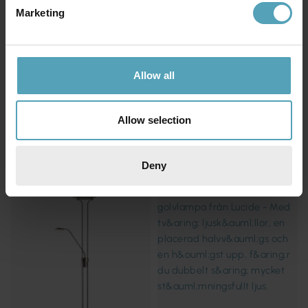
Marketing
Allow all
LUCIDE
LUCIDE
Celeste golvlampa
Champion-Led golvlampa
Allow selection
1 511 kr
1 567 kr
Rek. 1 889 kr
Rek. 1 959 kr
Deny
KAMPANJ
KAMPANJ