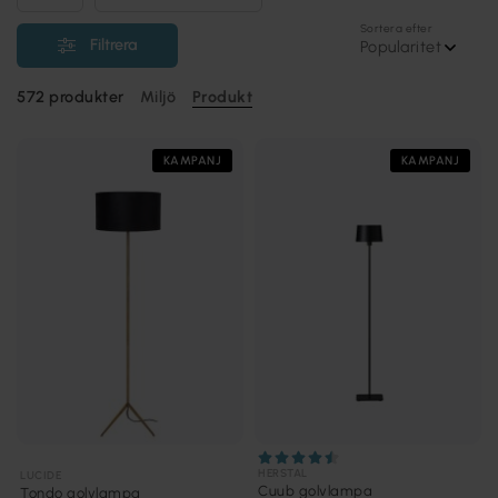
Sortera efter
Filtrera
Popularitet
572
produkter
Miljö
Produkt
KAMPANJ
KAMPANJ
HERSTAL
LUCIDE
Cuub golvlampa
Tondo golvlampa