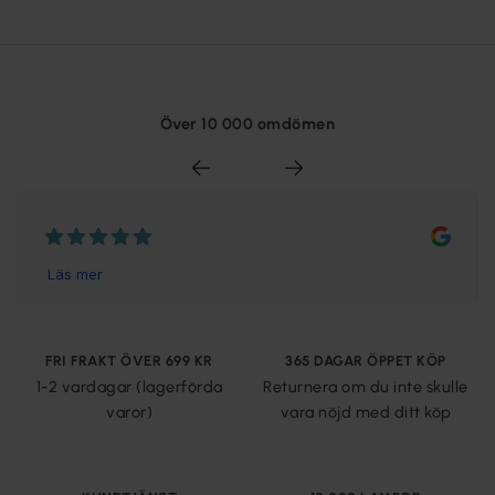
stilar, från en modern golvlampa till traditionella och klassiska
golvlampor, vilket gör det lätt att hitta en modell som
matchar din inredning. Utöver sin funktionella roll bidrar
golvlampor även till att skapa en varm och inbjudande
atmosfär i hemmet.
Över 10 000 omdömen
Hur väljer jag rätt golvlampa?
När du ska välja en golvlampa är det viktigt att tänka både
praktiskt och estetiskt för att hitta den bästa lösningen för
ditt hem. Först och främst bör du överväga var golvlampan
ska placeras och vad dess huvudsakliga funktion ska vara.
Om du behöver golvlampor för läsning eller arbete är det
viktigt att välja en modell som ger tillräckligt med riktat ljus.
FRI FRAKT ÖVER 699 KR
365 DAGAR ÖPPET KÖP
En golvlampa med en justerbar arm eller huvud kan vara
1-2 vardagar (lagerförda
Returnera om du inte skulle
särskilt användbar för att anpassa ljuset efter dina behov.
varor)
vara nöjd med ditt köp
För stämningsbelysning kan en golvlampa med ett mjukare,
diffust ljus vara mer lämplig. Tänk på golvlampans höjd –
högre golvlampor kan sprida ljuset över ett större område,