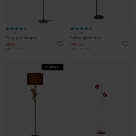
LUCIDE
HERSTAL
Zozy golvlampa
Ballon golvlampa
831 kr
999 kr
Rek. 1 039 kr
Rek. 2 699 kr
KAMPANJ