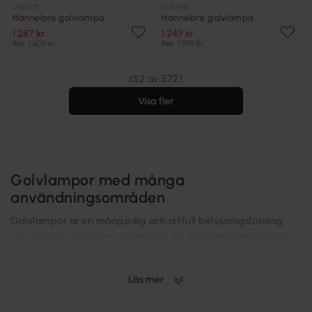
LUCIDE
LUCIDE
Hannelore golvlampa
Hannelore golvlampa
1 287 kr
1 247 kr
Rek. 1 609 kr
Rek. 1 559 kr
(52 av 572)
Visa fler
Golvlampor med många
användningsområden
Golvlampor är en mångsidig och stilfull belysningslösning
som passar i olika rum och miljöer. En golvlampa med smal
design tar lite plats men ger effektivt ljus, vilket gör den
perfekt vid soffan, i ett hörn, eller som arbetsbelysning.
Läs mer
Golvlampans justerbara höjd och riktning gör det enkelt att
anpassa ljuset efter behov. Golvlampor finns i många olika