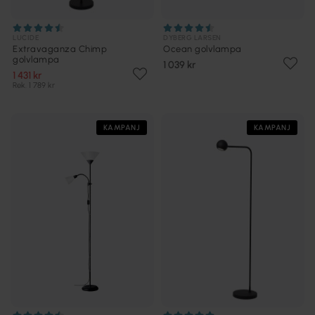
LUCIDE
DYBERG LARSEN
Extravaganza Chimp
Ocean golvlampa
golvlampa
1 039 kr
1 431 kr
Rek. 1 789 kr
KAMPANJ
KAMPANJ