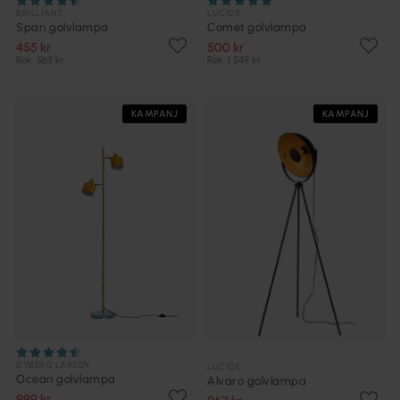
BRILLIANT
LUCIDE
Spari golvlampa
Comet golvlampa
455 kr
500 kr
Rek. 569 kr
Rek. 1 549 kr
KAMPANJ
KAMPANJ
DYBERG LARSEN
LUCIDE
Ocean golvlampa
Alvaro golvlampa
999 kr