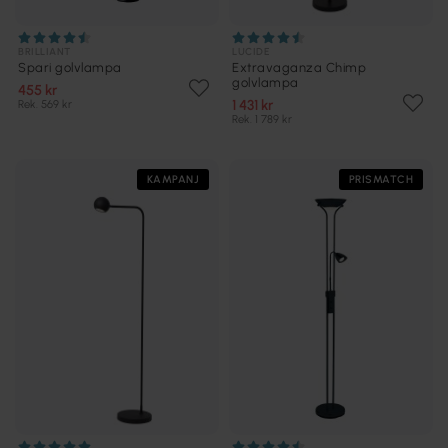
BRILLIANT
LUCIDE
Spari golvlampa
Extravaganza Chimp
golvlampa
455 kr
1 431 kr
Rek. 569 kr
Rek. 1 789 kr
KAMPANJ
PRISMATCH