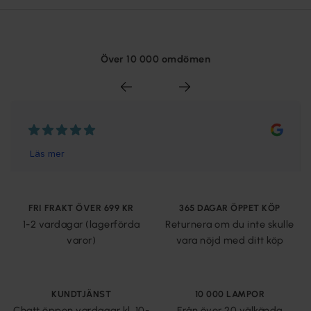
Över 10 000 omdömen
FRI FRAKT ÖVER 699 KR
365 DAGAR ÖPPET KÖP
1-2 vardagar (lagerförda
Returnera om du inte skulle
varor)
vara nöjd med ditt köp
KUNDTJÄNST
10 000 LAMPOR
Chatt öppen vardagar kl. 10-
Från över 20 välkända