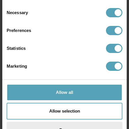
Consent
Necessary
Andra köpte även
Selection
Preferences
KAMPANJ
KAMPANJ
Statistics
Marketing
Allow all
Allow selection
LUCIDE
LUCIDE
Fold 160cm golvlampa
Anselmo golvlampa
1 671 kr
500 kr
Rek. 2 089 kr
Rek. 1 319 kr