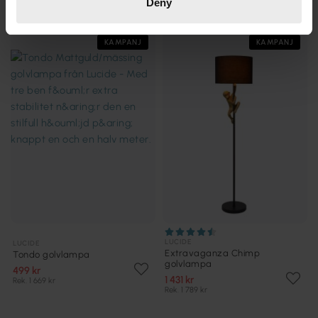
Deny
KAMPANJ
KAMPANJ
LUCIDE
LUCIDE
Extravaganza Chimp
Tondo golvlampa
golvlampa
499 kr
1 431 kr
Rek. 1 669 kr
Rek. 1 789 kr