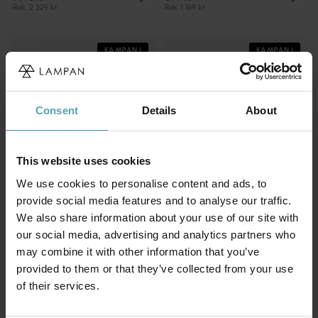
Rek. 2 329 kr
Rek. 1 169 kr
KAMPANJ
KAMPANJ
Consent
Details
About
This website uses cookies
We use cookies to personalise content and ads, to
provide social media features and to analyse our traffic.
We also share information about your use of our site with
our social media, advertising and analytics partners who
MARKSLÖJD
may combine it with other information that you’ve
LUCIDE
Edgar golvlampa
Shadi golvlampa
provided to them or that they’ve collected from your use
899 kr
1 167 kr
of their services.
Rek. 1 599 kr
Rek. 1 459 kr