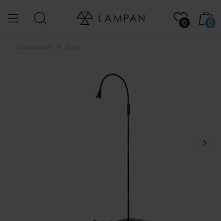
0
0
...
Golvlampor
Zozy