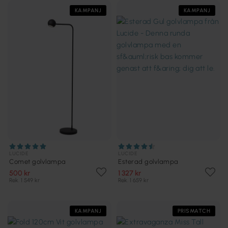
KAMPANJ
KAMPANJ
LUCIDE
LUCIDE
Comet golvlampa
Esterad golvlampa
500 kr
1 327 kr
Rek. 1 549 kr
Rek. 1 659 kr
KAMPANJ
PRISMATCH