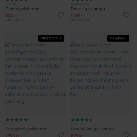
LUCIDE
MARKSLÖJD
Comet golvlampa
Detroit golvlampa
500 kr
1 269 kr
Rek. 1 549 kr
Rek. 1 499 kr
PRISMATCH
KAMPANJ
EGLO
COTTEX
Fondachelli golvlampa
New Haven golvlampa
1 993 kr
899 kr