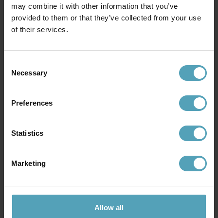
may combine it with other information that you’ve
provided to them or that they’ve collected from your use
of their services.
Consent
Necessary
Selection
LUCIDE
LUCIDE
Sentino Ø30
E27 tub 25cm 4,9W
Preferences
969 kr
229 kr
Statistics
PRISMATCH
KAMPANJ
Marketing
Allow all