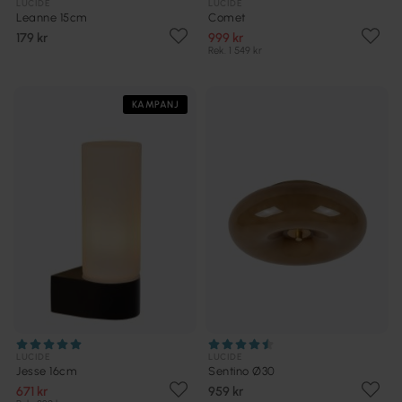
LUCIDE
LUCIDE
Leanne 15cm
Comet
179 kr
999 kr
Rek. 1 549 kr
KAMPANJ
LUCIDE
LUCIDE
Jesse 16cm
Sentino Ø30
671 kr
959 kr