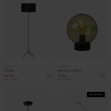
LUCIDE
LUCIDE
Tondo
Monsaraz 30cm
499 kr
199 kr
Rek. 1 669 kr
Rek. 1 079 kr
KAMPANJ