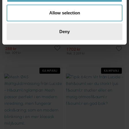
Allow selection
Deny
LUCIDE
LUCIDE
Clubs
Madelon 60cm
288 kr
1 702 kr
Rek. 309 kr
Rek. 2 269 kr
KAMPANJ
KAMPANJ