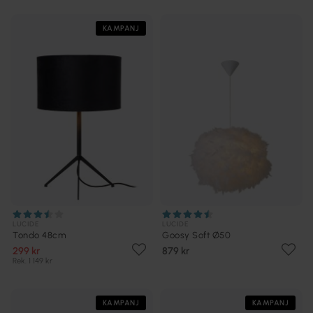
KAMPANJ
LUCIDE
LUCIDE
Tondo 48cm
Goosy Soft Ø50
299 kr
879 kr
Rek. 1 149 kr
KAMPANJ
KAMPANJ