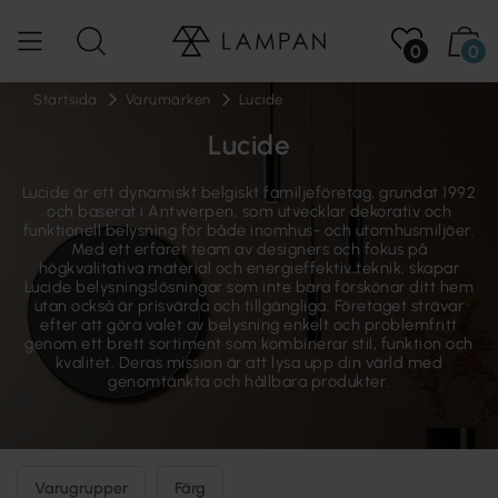
0
0
Startsida
Varumärken
Lucide
Lucide
Lucide är ett dynamiskt belgiskt familjeföretag, grundat 1992
och baserat i Antwerpen, som utvecklar dekorativ och
funktionell belysning för både inomhus- och utomhusmiljöer.
Med ett erfaret team av designers och fokus på
högkvalitativa material och energieffektiv teknik, skapar
Lucide belysningslösningar som inte bara förskönar ditt hem
utan också är prisvärda och tillgängliga. Företaget strävar
efter att göra valet av belysning enkelt och problemfritt
genom ett brett sortiment som kombinerar stil, funktion och
kvalitet. Deras mission är att lysa upp din värld med
genomtänkta och hållbara produkter.
Varugrupper
Färg