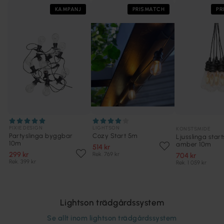
KAMPANJ
PRISMATCH
PR
PIXIE DESIGN
LIGHTSON
KONSTSMIDE
Partyslinga byggbar
Cozy Start 5m
Ljusslinga start
10m
amber 10m
514 kr
299 kr
Rek. 769 kr
704 kr
Rek. 399 kr
Rek. 1 059 kr
Lightson trädgårdssystem
Se allt inom
lightson trädgårdssystem