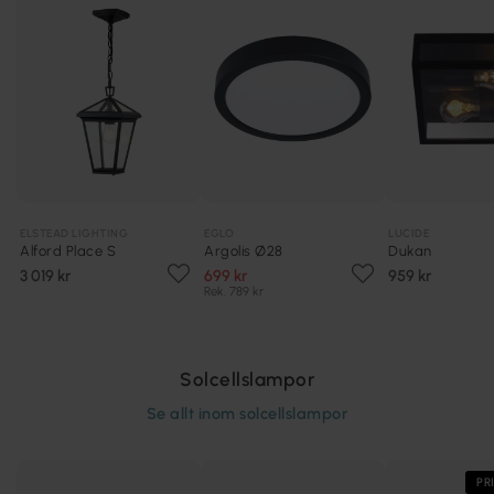
ELSTEAD LIGHTING
EGLO
LUCIDE
Alford Place S
Argolis Ø28
Dukan
3 019 kr
699 kr
959 kr
Rek. 789 kr
Solcellslampor
Se allt inom
solcellslampor
PR