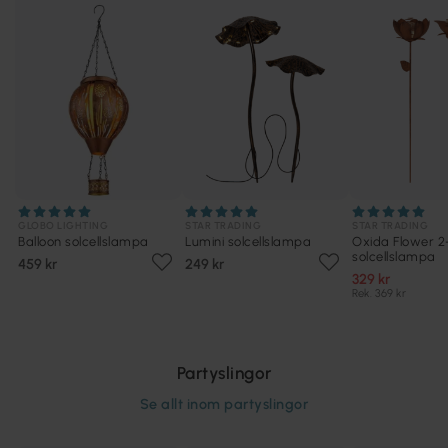
GLOBO LIGHTING
STAR TRADING
STAR TRADING
Balloon solcellslampa
Lumini solcellslampa
Oxida Flower 
solcellslampa
459 kr
249 kr
329 kr
Rek. 369 kr
Partyslingor
Se allt inom
partyslingor