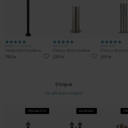
NORDIC LIGHTING
BRILLIANT
BRILLIANT
Ystad 100cm pollare
Chorus 50cm pollare
Chorus 50cm po
795 kr
229 kr
299 kr
Stolpar
Se allt inom
stolpar
PRISMATCH
KAMPANJ
PR