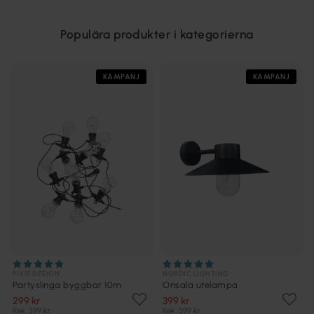
Populära produkter i kategorierna
KAMPANJ
KAMPANJ
PIXIE DESIGN
NORDIC LIGHTING
Partyslinga byggbar 10m
Onsala utelampa
299 kr
399 kr
Rek. 399 kr
Rek. 599 kr