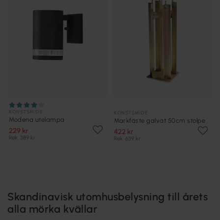
KONSTSMIDE
KONSTSMIDE
Modena utelampa
Markfäste galvat 50cm stolpe
229 kr
422 kr
Rek. 389 kr
Rek. 639 kr
Skandinavisk utomhusbelysning till årets
alla mörka kvällar