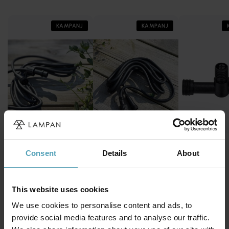
KAMPANJ
KAMPANJ
LIGHTSON
LIGHTSON
LIGHTSON
Consent
Details
About
Kabel 2.5m
Kabel 5m
T-koppling
67 kr
135 kr
55 kr
Rek. 84 kr
Rek. 169 kr
Rek. 69 kr
This website uses cookies
We use cookies to personalise content and ads, to
Markslöjd trädgårdssystem
provide social media features and to analyse our traffic.