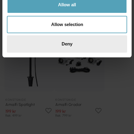
Konstsmide trädgårdssystem
Allow all
Se allt inom
konstsmide trädgårdssystem
Allow selection
KAMPANJ
KAMPANJ
Deny
KONSTSMIDE
KONSTSMIDE
Amalfi Spotlight
Amalfi Grodor
199 kr
199 kr
Rek. 499 kr
Rek. 799 kr