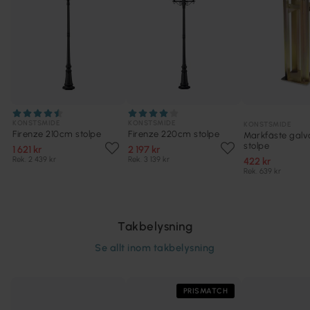
KONSTSMIDE
KONSTSMIDE
KONSTSMIDE
Firenze 210cm stolpe
Firenze 220cm stolpe
Markfäste gal
stolpe
1 621 kr
2 197 kr
Rek. 2 439 kr
Rek. 3 139 kr
422 kr
Rek. 639 kr
Takbelysning
Se allt inom
takbelysning
PRISMATCH