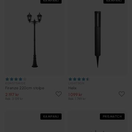
KAMPANJ
KAMPANJ
KONSTSMIDE
LIGHTSON
Firenze 220cm stolpe
Helix
2 197 kr
1 099 kr
Rek. 3 139 kr
Rek. 1 749 kr
KAMPANJ
PRISMATCH