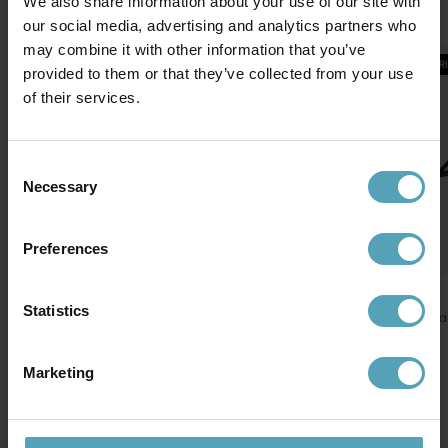
We also share information about your use of our site with
Se allt inom
markslöjd trädgårdssystem
our social media, advertising and analytics partners who
may combine it with other information that you’ve
PRISMATCH
PRISMATCH
PR
provided to them or that they’ve collected from your use
of their services.
Consent
Necessary
Selection
Preferences
MARKSLÖJD
MARKSLÖJD
MARKSLÖJD
Statistics
Transformator 36W
Partyslinga Rund
Förlängningssl
Garden 24
Garden 24
Garden 24
319 kr
407 kr
82 kr
Rek. 499 kr
Rek. 649 kr
Rek. 129 kr
Marketing