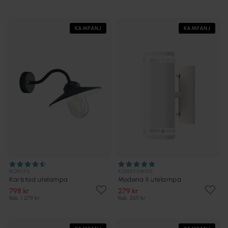
KAMPANJ
KAMPANJ
NORLYS
KONSTSMIDE
Karlstad utelampa
Modena II utelampa
798 kr
279 kr
Rek. 1 279 kr
Rek. 559 kr