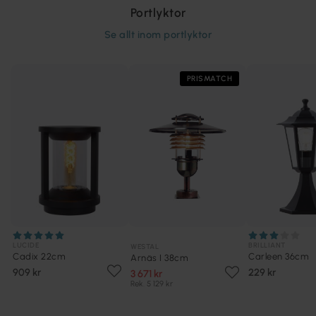
Portlyktor
Se allt inom
portlyktor
PRISMATCH
LUCIDE
BRILLIANT
WESTAL
Cadix 22cm
Carleen 36cm
Arnäs I 38cm
909 kr
229 kr
3 671 kr
Rek. 5 129 kr