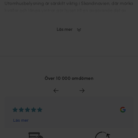
Utomhusbelysning är särskilt viktig i Skandinavien, där mörka
kvällar och långa vintrar gör ljuset till en avgörande del av
utomhusmiljön. Med rätt utebelysning kan du skapa en trygg
och inbjudande atmosfär runt hemmet, även under årets
Läs mer
mörkare månader. Fasadbelysning framhäver ditt hus och
skapar en välkomnande entré, medan trädgårdsbelysning
gör utomhusytorna både funktionella och vackra, oavsett
årstid. Satsa på vädertåliga armaturer med hög IP-klass för
att säkerställa att utomhusbelysningen klarar av det
skandinaviska klimatet. Med energieffektiva alternativ som
LED-lampor och smarta funktioner som rörelsesensorer till
Över 10 000 omdömen
dina utelampor kan du kombinera stil och funktionalitet året
runt.
Anpassa din utebelysning efter
trädgårdens ytor
Det finns flera olika typer av utebelysning som kan förhöja
både funktion och estetik i din trädgård och runt ditt hem.