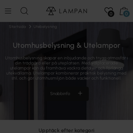
0
0
Startsida
Utebelysning
Utomhusbelysning & Utelampor
Utomhusbelysning skapar en inbjudande och trygg atmosfär i
din trädgård eller på uteplatsen. Med välplacerade
utelampor kan du framhäva vackra detaljer och förlänga
utekvällarna. Utelampor kombinerar praktisk belysning med
stil, och gör utomhusmiljön både vacker och funktionell.
Snabbinfo
Upptäck efter kategori