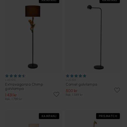
KAMPANJ
KAMPANJ
LUCIDE
LUCIDE
Extravaganza Chimp
Comet golvlampa
golvlampa
500 kr
1 431 kr
Rek. 1 549 kr
Rek. 1 789 kr
KAMPANJ
PRISMATCH