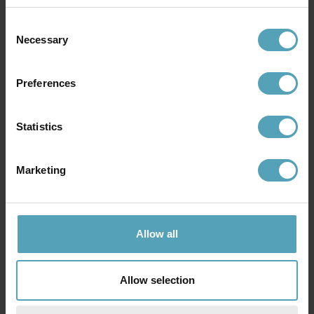
Consent
Andra köpte även
Necessary
Selection
KAMPANJ
KAMPANJ
Preferences
Statistics
Marketing
Allow all
LUCIDE
LUCIDE
Allow selection
Anselmo golvlampa
Fold 160cm golvlampa
500 kr
1 671 kr
Rek. 1 319 kr
Rek. 2 089 kr