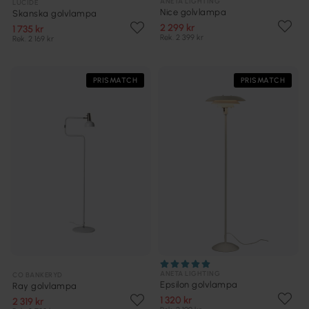
ANETA LIGHTING
LUCIDE
Nice golvlampa
Skanska golvlampa
2 299 kr
1 735 kr
Rek. 2 399 kr
Rek. 2 169 kr
PRISMATCH
PRISMATCH
ANETA LIGHTING
CO BANKERYD
Epsilon golvlampa
Ray golvlampa
1 320 kr
2 319 kr