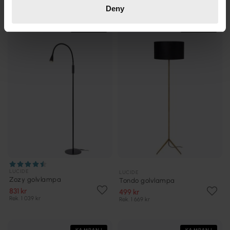
Deny
KAMPANJ
KAMPANJ
LUCIDE
LUCIDE
Zozy golvlampa
Tondo golvlampa
831 kr
499 kr
Rek. 1 039 kr
Rek. 1 669 kr