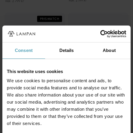
Rek. 2 199 kr
Rek. 2 799 kr
PRISMATCH
Consent
Details
About
This website uses cookies
We use cookies to personalise content and ads, to
provide social media features and to analyse our traffic.
We also share information about your use of our site with
our social media, advertising and analytics partners who
DYBERG LARSEN
ANETA LIGHTING
DL45 golvlampa
Birka golvlampa
may combine it with other information that you’ve
1 628 kr
1 999 kr
provided to them or that they’ve collected from your use
Rek. 2 399 kr
of their services.