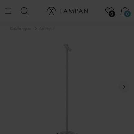
0
0
...
Golvlampor
Antrim 1