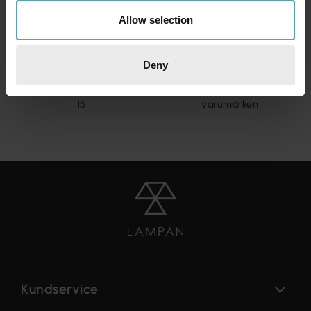
Allow selection
Deny
KUNDTJÄNST
10 000 LAMPOR
Chatt öppen vardagar kl. 10-
Från över 20 välkända
15
varumärken
Kundservice