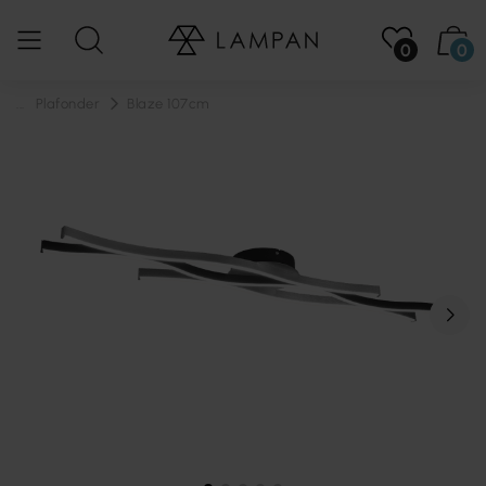
0
0
...
Plafonder
Blaze 107cm