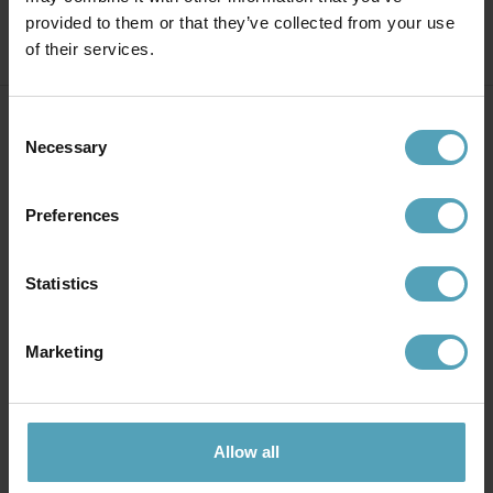
provided to them or that they’ve collected from your use
of their services.
Consent
Necessary
Selection
Över 10 000 omdömen
Preferences
Statistics
Marketing
FRI FRAKT ÖVER 699 KR
365 DAGAR ÖPPET KÖP
Allow all
1-2 vardagar (lagerförda
Returnera om du inte skulle
varor)
vara nöjd med ditt köp