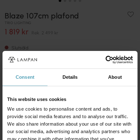
Blaze 107cm plafond
TRIO LIGHTING
1 819 kr
Rek.
2 499 kr
Slutsåld
Fri frakt över 699 kr
365 dagars öppet köp
Plafonden Blaze kombinerar modern elegans med smart
Consent
Details
About
funktionalitet och blir ett stilfullt blickfång i vardagsrummet
eller hallen. Den vackert svängda
Läs mer
This website uses cookies
Produktinformation
We use cookies to personalise content and ads, to
provide social media features and to analyse our traffic.
Frakt & Returer
We also share information about your use of our site with
our social media, advertising and analytics partners who
may combine it with other information that you’ve