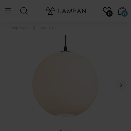
0
0
...
Takpendlar
Capo Ø40