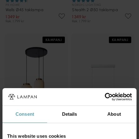
PR HOME
NORDIC LIGHTING
Wells Ø45 taklampa
Stealth 2 Ø50 taklampa
1 349 kr
1 349 kr
Rek. 1 799 kr
Rek. 1 799 kr
KAMPANJ
KAMPANJ
Consent
Details
About
LUCIDE
LUCIDE
Gosse Ø55 taklampa
Raya Led 120cm taklampa
This website uses cookies