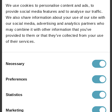
1 991 kr
3 007 kr
Rek. 2 489 kr
Rek. 3 759 kr
We use cookies to personalise content and ads, to
provide social media features and to analyse our traffic.
We also share information about your use of our site with
PRISMATCH
PRISMATCH
our social media, advertising and analytics partners who
may combine it with other information that you’ve
provided to them or that they’ve collected from your use
of their services.
Consent
Necessary
Selection
Preferences
BELID
BELID
Primus I Ø43 taklampa
Capo Ø35 taklampa
Statistics
1 949 kr
2 329 kr
Rek. 2 599 kr
Rek. 3 149 kr
Marketing