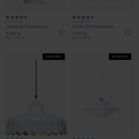
BY RYDÉNS
MARKSLÖJD
Juliette Ø75 taklampa
Styrka Ø75 taklampa
2 246 kr
2 499 kr
Rek. 2 995 kr
Rek. 3 499 kr
KAMPANJ
KAMPANJ