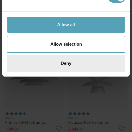
Andra köpte även
Allow all
PRISMATCH
PRISMATCH
Allow selection
Deny
BELID
BELID
Primus I Ø43 taklampa
Picasso Ø50 taklampa
1 949 kr
2 644 kr