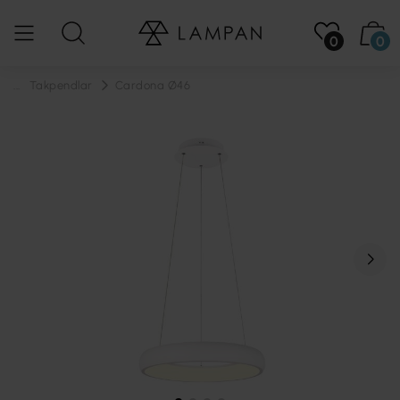
0
0
...
Takpendlar
Cardona Ø46