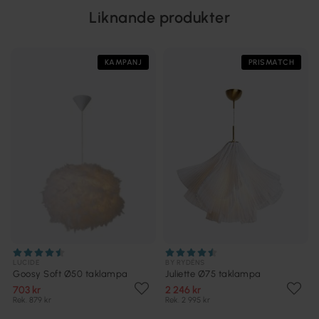
Liknande produkter
KAMPANJ
PRISMATCH
LUCIDE
BY RYDÉNS
Goosy Soft Ø50 taklampa
Juliette Ø75 taklampa
703 kr
2 246 kr
Rek. 879 kr
Rek. 2 995 kr