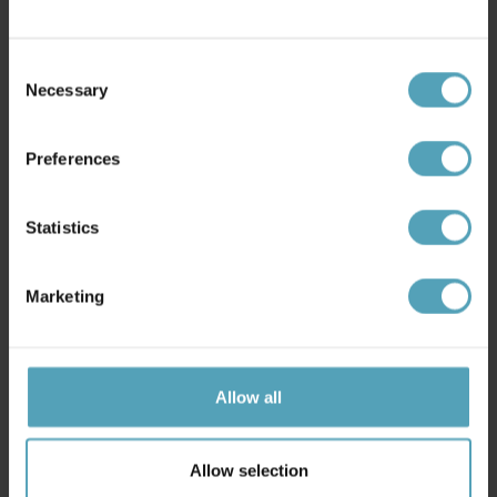
Consent
Necessary
Selection
Preferences
Statistics
MARKSLÖJD
ANETA LIGHTING
Marketing
Styrka Ø75 taklampa
Epsilon 1 Ø45 taklampa
2 499 kr
924 kr
Rek. 3 499 kr
Rek. 1 649 kr
Allow all
PRISMATCH
KAMPANJ
Allow selection