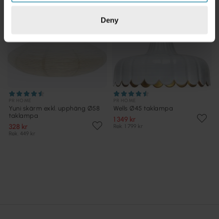
Deny
PR HOME
PR HOME
Yuni skärm exkl. upphäng Ø58
Wells Ø45 taklampa
taklampa
1 349 kr
328 kr
Rek. 1 799 kr
Rek. 449 kr