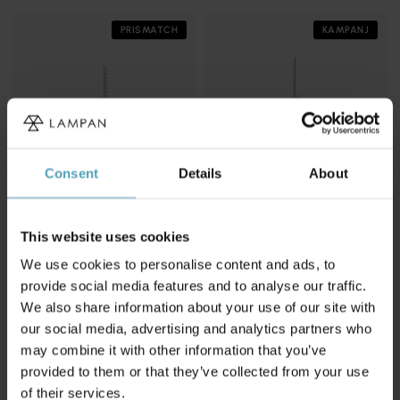
PRISMATCH
KAMPANJ
Consent
Details
About
This website uses cookies
We use cookies to personalise content and ads, to
MARKSLÖJD
NORDIC LIGHTING
provide social media features and to analyse our traffic.
Kirkenes Ø48 taklampa
Ekerum Ø30 taklampa
We also share information about your use of our site with
1 240 kr
749 kr
our social media, advertising and analytics partners who
Rek. 1 399 kr
Rek. 999 kr
may combine it with other information that you’ve
provided to them or that they’ve collected from your use
PRISMATCH
PRISMATCH
of their services.