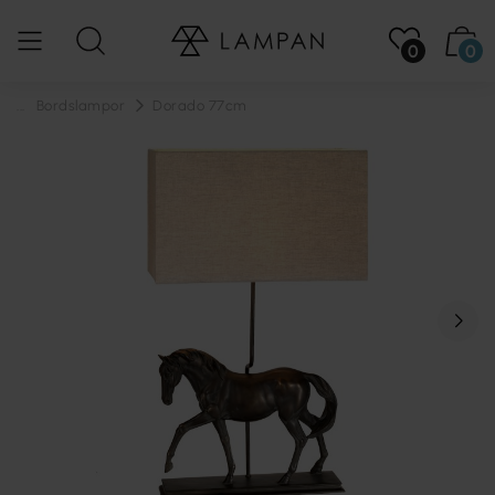
0
0
...
Bordslampor
Dorado 77cm