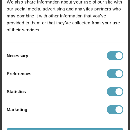
We also share information about your use of our site with
our social media, advertising and analytics partners who
may combine it with other information that you’ve
provided to them or that they’ve collected from your use
ELSTEAD LIGHTING
ELSTEAD LIGHTING
of their services.
Leaves 62cm bordslampa
Morris 60cm bordslampa
3 882 kr
4 249 kr
Rek. 4 249 kr
Consent
Necessary
Selection
Preferences
Statistics
Marketing