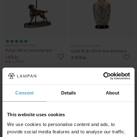
ELSTEAD LIGHTING
ELSTEAD LIGHTING
Rufus 48cm bordslampa
Gold Birds 65cm bordslampa
1 812 kr
4 709 kr
Rek. 2 719 kr
PRISMATCH
Consent
Details
About
This website uses cookies
We use cookies to personalise content and ads, to
provide social media features and to analyse our traffic.