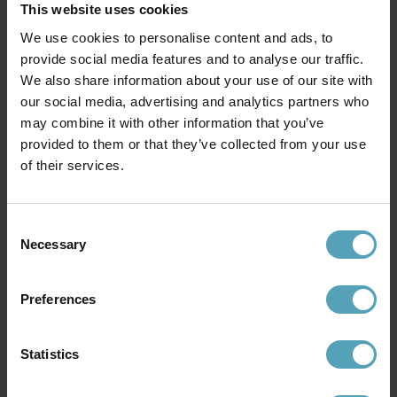
This website uses cookies
Rek. 1 299 kr
Rek. 2 099 kr
We use cookies to personalise content and ads, to
provide social media features and to analyse our traffic.
PRISMATCH
KAMPANJ
We also share information about your use of our site with
our social media, advertising and analytics partners who
may combine it with other information that you’ve
provided to them or that they’ve collected from your use
of their services.
Consent
Necessary
Selection
Preferences
MARKSLÖJD
MARKSLÖJD
Strömsholm Ø35 kristall
Hovdala Ø50 kristall
2 625 kr
3 499 kr
Statistics
Rek. 4 199 kr
Rek. 5 669 kr