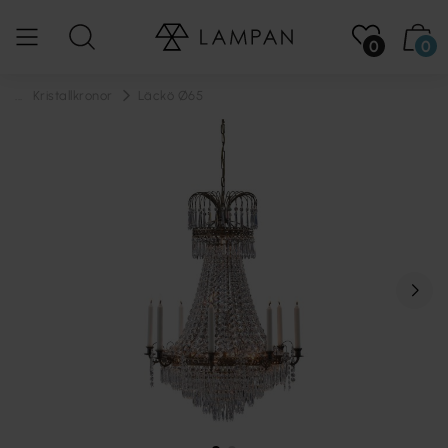
0
0
...
Kristallkronor
Läckö Ø65