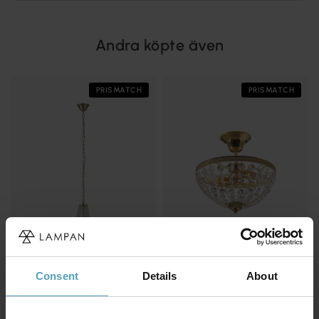
Andra köpte även
PRISMATCH
PRISMATCH
Consent
Details
About
MARKSLÖJD
MARKSLÖJD
Gränsö Ø30 kristall
Hanaskog Ø30 kristall
1 166 kr
1 313 kr