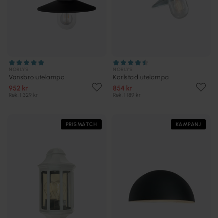
NORLYS
NORLYS
Vansbro utelampa
Karlstad utelampa
952 kr
854 kr
Rek. 1 329 kr
Rek. 1 189 kr
PRISMATCH
KAMPANJ