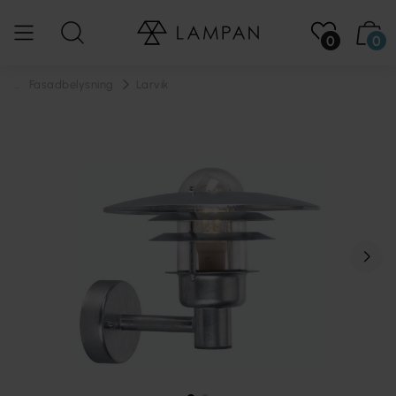
0
0
...
Fasadbelysning
Larvik