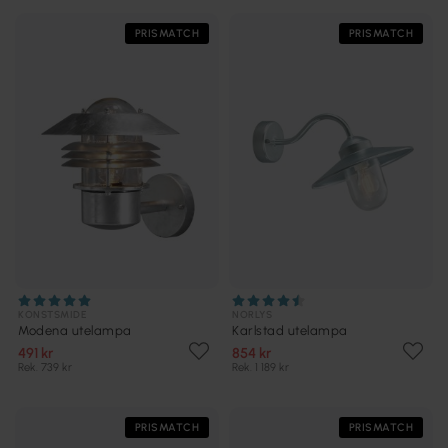
PRISMATCH
PRISMATCH
KONSTSMIDE
NORLYS
Modena utelampa
Karlstad utelampa
491 kr
854 kr
Rek. 739 kr
Rek. 1 189 kr
PRISMATCH
PRISMATCH