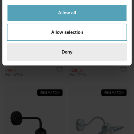
Allow all
Allow selection
Deny
NORLYS
NORLYS
Karlstad utelampa
London utelampa
798 kr
1 230 kr
Rek. 1 279 kr
Rek. 1 749 kr
PRISMATCH
PRISMATCH