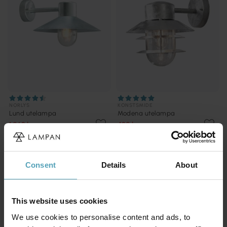
NORLYS
KONSTSMIDE
Lund utelampa
Modena utelampa
1 068 kr
480 kr
Rek. 1 519 kr
Rek. 729 kr
PRISMATCH
PRISMATCH
Consent
Details
About
This website uses cookies
We use cookies to personalise content and ads, to