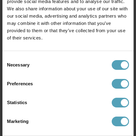
provide social media features and to analyse our traffic.
We also share information about your use of our site with
our social media, advertising and analytics partners who
may combine it with other information that you’ve
provided to them or that they’ve collected from your use
of their services.
NORLYS
NORLYS
Vansbro utelampa
Stockholm utelampa
887 kr
Consent
1 264 kr
Rek. 1 259 kr
Rek. 1 789 kr
Necessary
Selection
Preferences
Andra köpte även
Statistics
KAMPANJ
PRISMATCH
Marketing