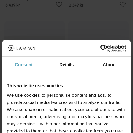
5 439 kr
2 349 kr
Consent
Details
About
This website uses cookies
We use cookies to personalise content and ads, to
provide social media features and to analyse our traffic.
We also share information about your use of our site with
MAYTONI
MAYTONI
Glassy Ø32 plafond
Radiance 60cm plafond
our social media, advertising and analytics partners who
2 349 kr
8 419 kr
may combine it with other information that you’ve
provided to them or that they’ve collected from your use