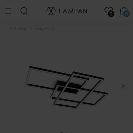
0
0
...
Plafonder
Line 78cm