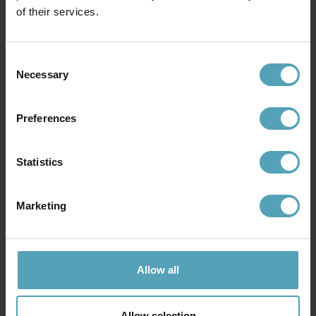
of their services.
Consent
Necessary
Selection
Preferences
Statistics
Marketing
MAYTONI
MAYTONI
Rida 78cm plafond
Dallas 20 plafond
6 759 kr
6 239 kr
Allow all
Allow selection