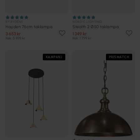
BY RYDÉNS
NORDIC LIGHTING
Hayden 76cm taklampa
Stealth 2 Ø50 taklampa
3 653 kr
1 349 kr
Rek. 5 499 kr
Rek. 1 799 kr
KAMPANJ
PRISMATCH