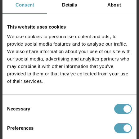
1 688 kr
1 500 kr
Consent
Details
About
Rek. 2 699 kr
Rek. 4 089 kr
KAMPANJ
KAMPANJ
This website uses cookies
We use cookies to personalise content and ads, to
provide social media features and to analyse our traffic.
We also share information about your use of our site with
our social media, advertising and analytics partners who
may combine it with other information that you’ve
provided to them or that they’ve collected from your use
of their services.
Consent
Necessary
Selection
EMIBIG LIGHTING
EMIBIG LIGHTING
Elit Premium Ø20 taklampa
Elit 116cm taklampa
1 478 kr
2 838 kr
Preferences
Rek. 1 739 kr
Rek. 3 339 kr