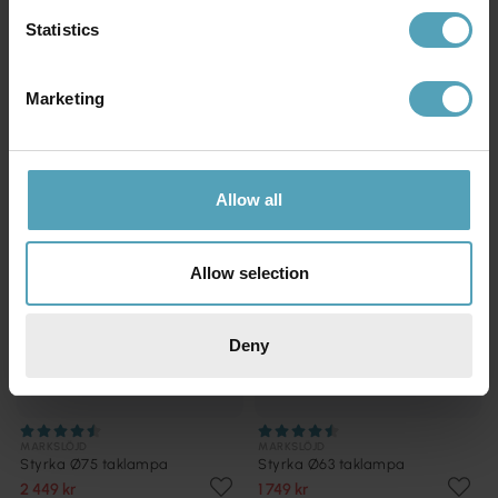
Statistics
Andra köpte även
Marketing
PRISMATCH
PRISMATCH
Allow all
Allow selection
Deny
MARKSLÖJD
MARKSLÖJD
Styrka Ø75 taklampa
Styrka Ø63 taklampa
2 449 kr
1 749 kr