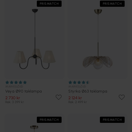
PRISMATCH
PRISMATCH
MARKSLÖJD
MARKSLÖJD
Veya Ø90 taklampa
Styrka Ø63 taklampa
2 730 kr
2 124 kr
Rek. 3 399 kr
Rek. 2 499 kr
PRISMATCH
PRISMATCH