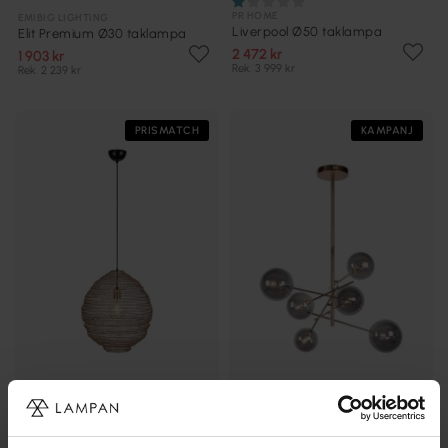
PR HOME
EMIBIG LIGHTING
Liverpool Ø50 taklampa
Elit Premium Ø30 taklampa
2 472 kr
1 903 kr
Rek. 3 999 kr
Rek. 2 239 kr
PRISMATCH
KAMPANJ
MARKSLÖJD
LUCIDE
Tazza Ø50 taklampa
Alara Ø72 taklampa