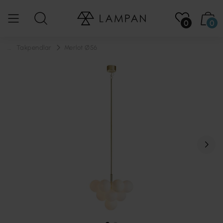
0
0
...
Takpendlar
Merlot Ø56