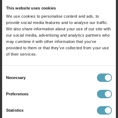
This website uses cookies
We use cookies to personalise content and ads, to
provide social media features and to analyse our traffic.
We also share information about your use of our site with
our social media, advertising and analytics partners who
FARO BARCELONA
may combine it with other information that you’ve
Whizz 70cm vägglampa
3 119 kr
provided to them or that they’ve collected from your use
of their services.
Consent
Andra köpte även
Necessary
Selection
PRISMATCH
PRISMATCH
Preferences
Statistics