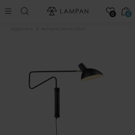
0
0
...
Vägglampor
Metropole Deluxe 20cm