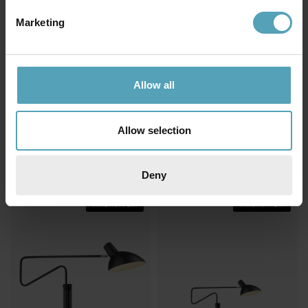
Marketing
Allow all
HALO DESIGN
HALO DESIGN
Allow selection
Room 49 Ø15 vägglampa
Metropole Ø24 vägglampa
1 457 kr
2 250 kr
Rek. 1 799 kr
Rek. 2 599 kr
Deny
PRISMATCH
PRISMATCH