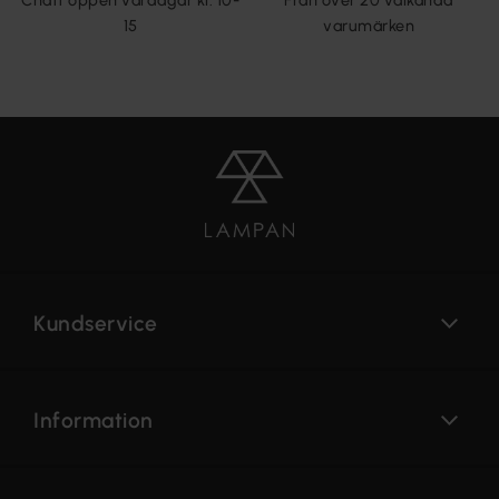
Chatt öppen vardagar kl. 10-
Från över 20 välkända
15
varumärken
Kundservice
Information