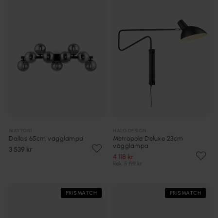
MAYTONI
HALO DESIGN
Dallas 65cm vägglampa
Metropole Deluxe 23cm
vägglampa
3 539 kr
4 118 kr
Rek. 5 199 kr
PRISMATCH
PRISMATCH