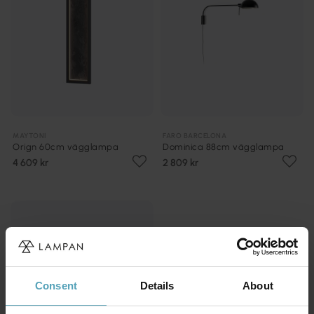
MAYTONI
FARO BARCELONA
Orign 60cm vägglampa
Dominica 88cm vägglampa
4 609 kr
2 809 kr
Consent
Details
About