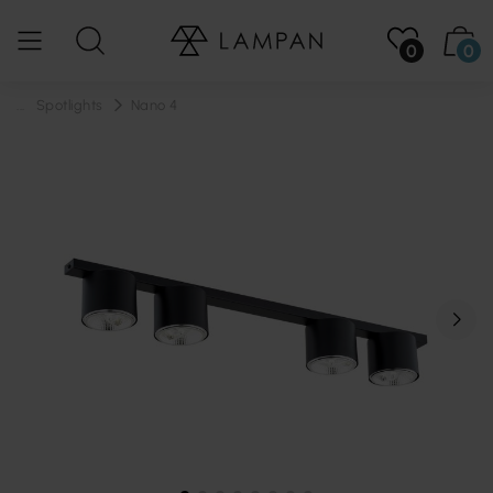
0
0
...
Spotlights
Nano 4