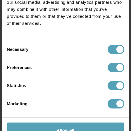
our social media, advertising and analytics partners who
may combine it with other information that you’ve
provided to them or that they’ve collected from your use
BY RYDÉNS
LUCIDE
Aurora 5 spotlight
of their services.
Rafa 3 spotlight
599 kr
899 kr
Rek. 1 199 kr
Consent
Necessary
Selection
Andra köpte även
Preferences
Statistics
Marketing
Allow all