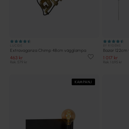
LUCIDE
BY RYDÉNS
Extravaganza Chimp 48cm vägglampa
Bazar 122cm
463 kr
1 017 kr
Rek. 579 kr
Rek. 1 695 kr
KAMPANJ