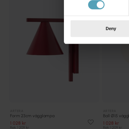
KAMPANJ
Deny
ARTERA
ARTERA
Form 23cm vägglampa
Ball Ø15 väg
1 028 kr
1 028 kr
Rek. 1 209 kr
Rek. 1 209 kr