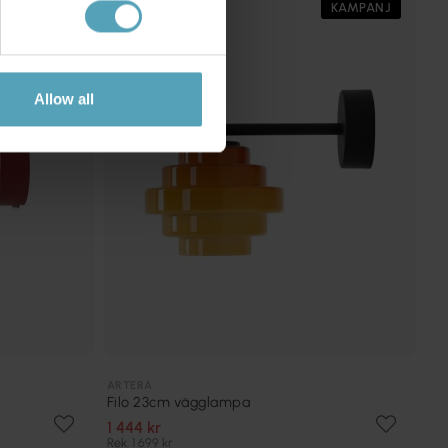
KAMPANJ
KAMPANJ
Allow all
ARTERA
Filo 23cm vägglampa
1 444 kr
Rek. 1 699 kr