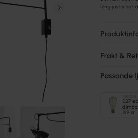
lång justerbar a
Produktinf
Frakt & Re
Passande lj
UNISON
E27 e
dimba
199 kr