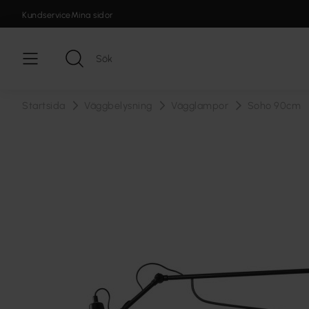
Kundservice
Mina sidor
Startsida
Väggbelysning
Vägglampor
Soho 90cm