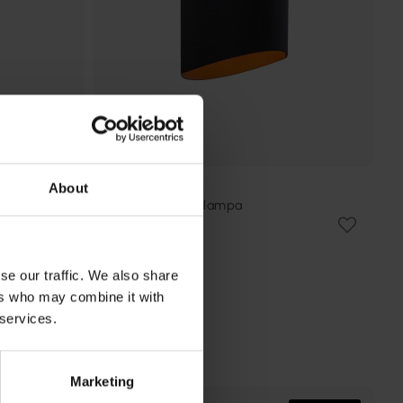
About
LUCIDE
Diletta 18cm vägglampa
367 kr
Rek. 459 kr
se our traffic. We also share
ers who may combine it with
 services.
Marketing