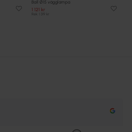
Ball Ø15 vägglampa
1 121 kr
Rek. 1 319 kr