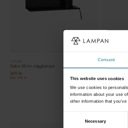
Consent
LUCIDE
LUCIDE
Sebo 35cm vägglampa
Xio 13cm vä
359 kr
489 kr
Rek. 449 kr
Rek. 639 kr
This website uses cookies
We use cookies to personalis
information about your use of
other information that you’ve
Consent
Necessary
Selection