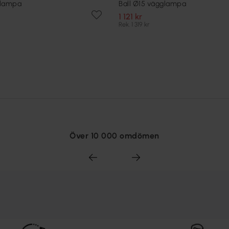
glampa
Ball Ø15 vägglampa
1 121 kr
Rek. 1 319 kr
Över 10 000 omdömen