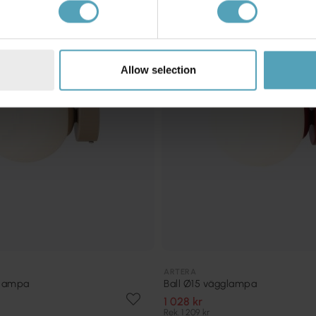
KAMPANJ
Allow selection
ARTERA
glampa
Ball Ø15 vägglampa
1 028 kr
Rek. 1 209 kr