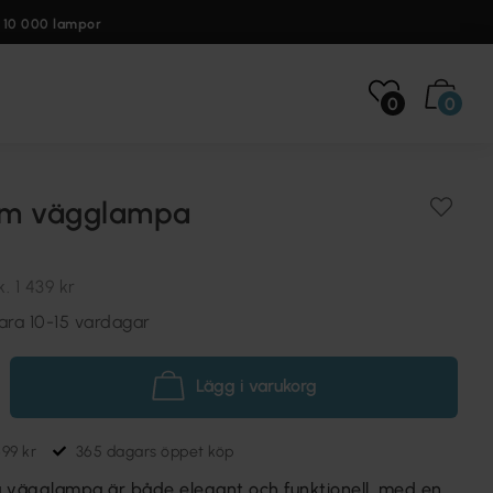
 10 000 lampor
0
0
cm vägglampa
k.
1 439 kr
ara 10-15 vardagar
Lägg i varukorg
699 kr
365 dagars öppet köp
vägglampa är både elegant och funktionell, med en