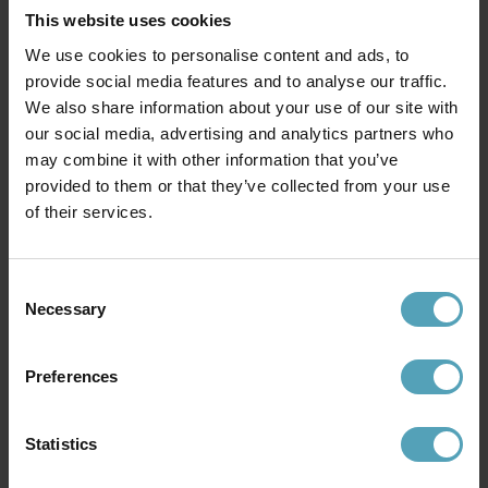
This website uses cookies
We use cookies to personalise content and ads, to
PRISMATCH
PRISMATCH
provide social media features and to analyse our traffic.
We also share information about your use of our site with
our social media, advertising and analytics partners who
may combine it with other information that you’ve
provided to them or that they’ve collected from your use
of their services.
Consent
Necessary
Selection
MARKSLÖJD
PR HOME
Preferences
Styrka Ø75 taklampa
Classic Ø35 taklampa
2 449 kr
644 kr
Rek. 3 499 kr
Rek. 999 kr
Statistics