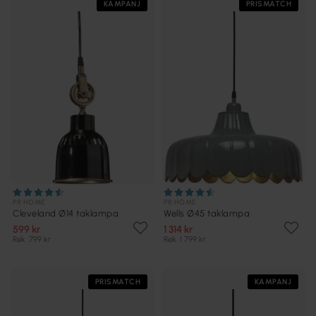
KAMPANJ
PRISMATCH
PR HOME
PR HOME
Cleveland Ø14 taklampa
Wells Ø45 taklampa
599 kr
1 314 kr
Rek. 799 kr
Rek. 1 799 kr
PRISMATCH
KAMPANJ