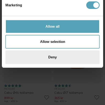
Marketing
Andra köpte även
KAMPANJ
PRISMATCH
Allow all
Allow selection
Deny
PR HOME
PR HOME
Cebu Ø46 taklampa
Cebu Ø17 taklampa
899 kr
365 kr
Rek. 1 499 kr
Rek. 499 kr