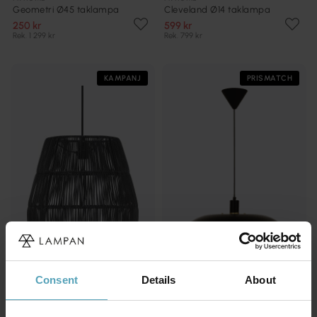
Geometri Ø45 taklampa
Cleveland Ø14 taklampa
250 kr
599 kr
Rek. 1 299 kr
Rek. 799 kr
KAMPANJ
PRISMATCH
PR HOME
ANETA LIGHTING
Consent
Details
About
Saigon Ø38 taklampa
Epsilon Ø45 taklampa
749 kr
1 295 kr
Rek. 999 kr
Rek. 1 649 kr