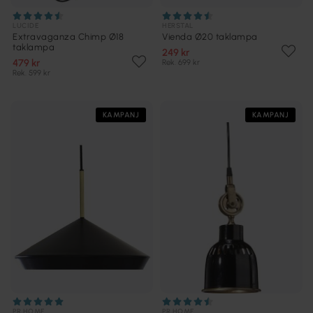
LUCIDE
HERSTAL
Extravaganza Chimp Ø18
Vienda Ø20 taklampa
taklampa
249 kr
479 kr
Rek. 699 kr
Rek. 599 kr
KAMPANJ
KAMPANJ
PR HOME
PR HOME