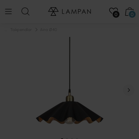
0
0
...
Takpendlar
Aira Ø40