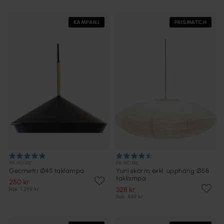
KAMPANJ
PRISMATCH
PR HOME
PR HOME
Geometri Ø45 taklampa
Yuni skärm exkl. upphäng Ø58
taklampa
250 kr
328 kr
Rek. 1 299 kr
Rek. 449 kr