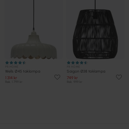
PR HOME
PR HOME
Wells Ø45 taklampa
Saigon Ø38 taklampa
1 314 kr
749 kr
Rek. 1 799 kr
Rek. 999 kr