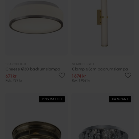
SEARCHLIGHT
SEARCHLIGHT
Cheese Ø30 badrumslampa
Clamp 63cm badrumslampa
671 kr
1 674 kr
Rek. 789 kr
Rek. 1 969 kr
PRISMATCH
KAMPANJ