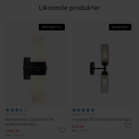
Liknande produkter
PRISMATCH
KAMPANJ
IFÖ ELECTRIC
SEARCHLIGHT
Bernadotte Dubbel 30cm
Imperial 37cm badrumslampa
badrumslampa
662 kr
1 395 kr
Rek. 779 kr
Rek. 1 929 kr