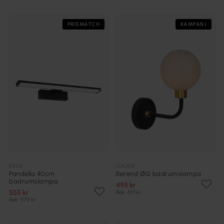
PRISMATCH
KAMPANJ
EGLO
LUCIDE
Pandella 40cm
Berend Ø12 badrumslampa
badrumslampa
495 kr
555 kr
Rek. 619 kr
Rek. 979 kr