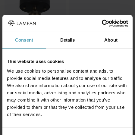
Consent
Details
About
This website uses cookies
We use cookies to personalise content and ads, to
PR HOME
IFÖ ELECTRIC
provide social media features and to analyse our traffic.
Kappa Ø14 badrumslampa
Aton Cairo Ø20
We also share information about your use of our site with
badrumslampa
653 kr
our social media, advertising and analytics partners who
1 194 kr
Rek. 899 kr
Rek. 1 649 kr
may combine it with other information that you’ve
provided to them or that they’ve collected from your use
of their services.
Andra köpte även