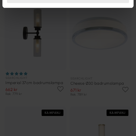
SEARCHLIGHT
SEARCHLIGHT
Imperial 37cm badrumslampa
Cheese Ø30 badrumslampa
662 kr
671 kr
Rek. 779 kr
Rek. 789 kr
KAMPANJ
KAMPANJ