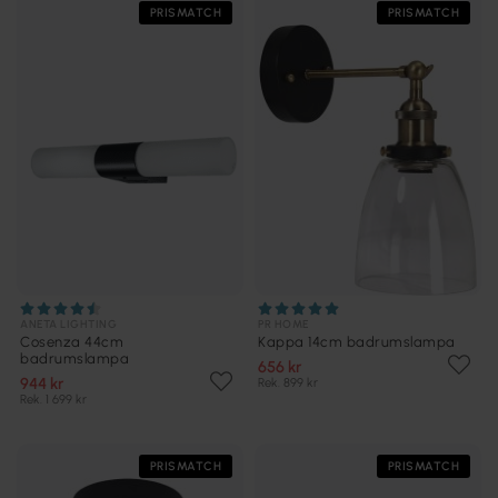
PRISMATCH
PRISMATCH
ANETA LIGHTING
PR HOME
Cosenza 44cm
Kappa 14cm badrumslampa
badrumslampa
656 kr
944 kr
Rek. 899 kr
Rek. 1 699 kr
PRISMATCH
PRISMATCH