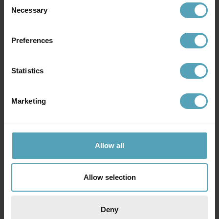
Consent
Necessary
Selection
KAMPANJ
KAMPANJ
Preferences
Statistics
Marketing
Allow all
SEARCHLIGHT
SEARCHLIGHT
Imperial 22cm badrumslampa
Imperial 37cm badrumslampa
475 kr
722 kr
Allow selection
Rek. 559 kr
Rek. 849 kr
KAMPANJ
KAMPANJ
Deny