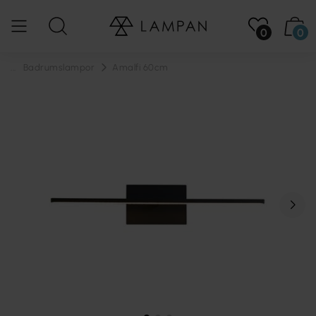
0
0
...
Badrumslampor
Amalfi 60cm