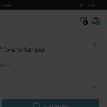
0 lampor
Svenska
0
0
 fönsterlampa
699 kr
Lägg i varukorg