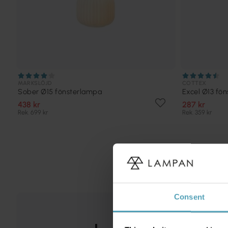
MARKSLÖJD
COTTEX
Sober Ø15 fönsterlampa
Excel Ø13 fö
438 kr
287 kr
Rek. 699 kr
Rek. 359 kr
Consent
KAMPANJ