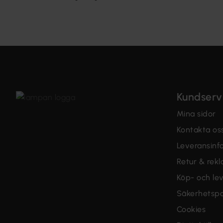
Kundserv
Mina sidor
Kontakta os
Leveransinf
Retur & rek
Köp- och lev
Säkerhetspo
Cookies