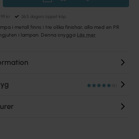
699 kr
365 dagars öppet köp
pa i metall finns i tre olika finishar, alla med en PR
ngjuten i lampan. Denna snygga
Läs mer
ormation
tyg
(5)
turer