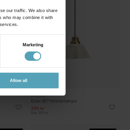
se our traffic. We also share
ers who may combine it with
 services.
Marketing
Allow all
PR HOME
Ester Ø17 fönsterlampa
290 kr
Rek. 399 kr