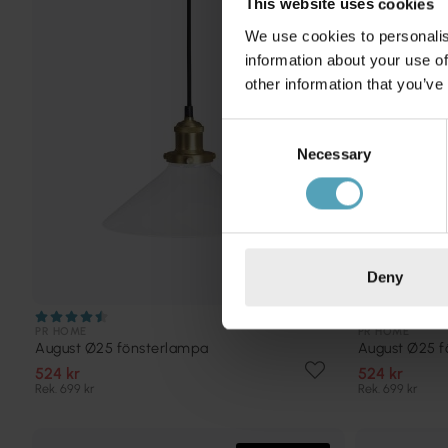
This website uses cookies
We use cookies to personalis
information about your use of
other information that you’ve
Consent
Necessary
Selection
Deny
PR HOME
PR HOME
August Ø25 fönsterlampa
August Ø25 
524 kr
524 kr
Rek. 699 kr
Rek. 699 kr