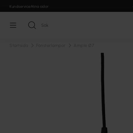
Kundservice
Mina sidor
Startsida
Fönsterlampor
Ample Ø7