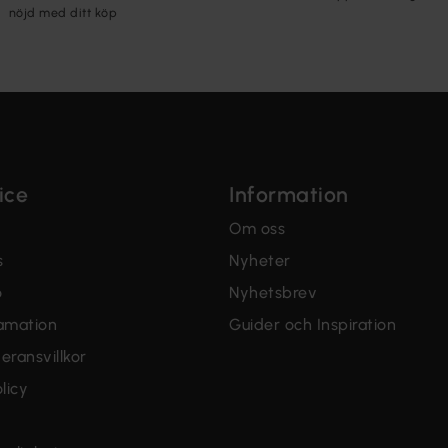
nöjd med ditt köp
ice
Information
Om oss
s
Nyheter
o
Nyhetsbrev
lamation
Guider och Inspiration
eransvillkor
licy