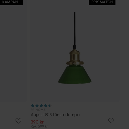
KAMPANJ
PRISMATCH
PR HOME
August Ø15 fönsterlampa
390 kr
Rek. 599 kr