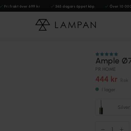
Fri frakt över 699 kr
365 dagars öppet köp
Över 10 00
Ample Ø7
PR HOME
444 kr
Rek.
I lager
Silver