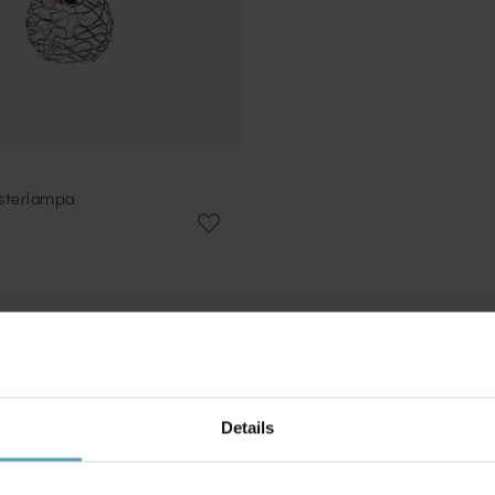
nsterlampa
Andra köpte även
Details
KAMPANJ