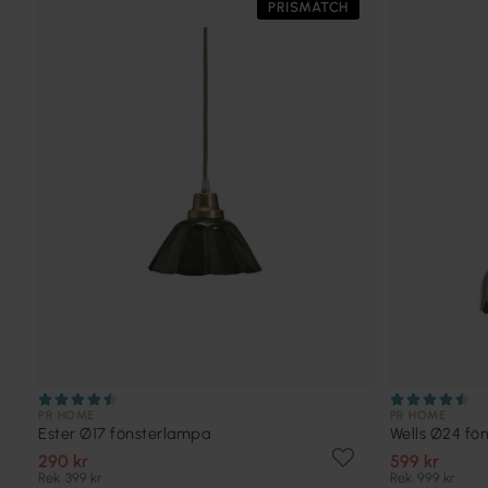
PRISMATCH
PR HOME
PR HOME
Ester Ø17 fönsterlampa
Wells Ø24 fö
290 kr
599 kr
Rek. 399 kr
Rek. 999 kr