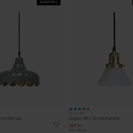
KAMPANJ
PR HOME
nsterlampa
August Ø15 fönsterlampa
399 kr
Rek. 599 kr