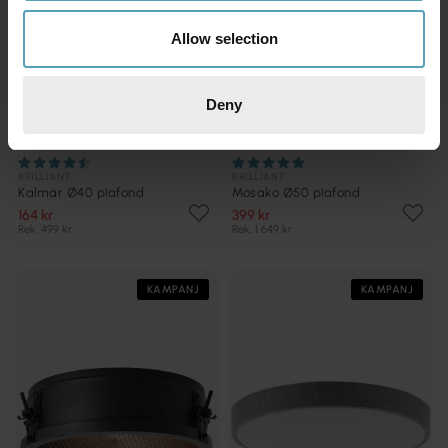
Allow selection
Deny
BRILLIANT
BRILLIANT
Kalmar Ø40 plafond
Mosako Ø50 plafond
164 kr
399 kr
Rek. 499 kr
Rek. 1 649 kr
KAMPANJ
KAMPANJ