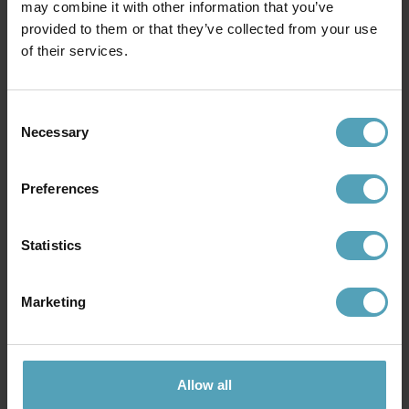
may combine it with other information that you’ve
provided to them or that they’ve collected from your use
of their services.
Consent
COTTEX
PR HOME
Necessary
Selection
Abbie Ø50 plafond
Franza Ø70 plafond
799 kr
1 469 kr
Rek. 999 kr
Rek. 2 499 kr
Preferences
Statistics
Andra köpte även
Marketing
KAMPANJ
KAMPANJ
Allow all