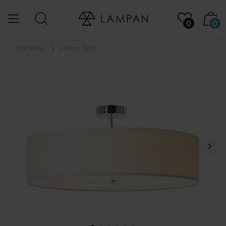
0
0
...
Plafonder
Andria Ø60