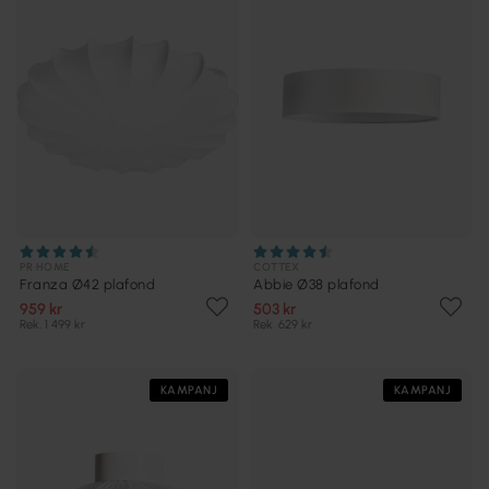
PR HOME
COTTEX
Franza Ø42 plafond
Abbie Ø38 plafond
959 kr
503 kr
Rek. 1 499 kr
Rek. 629 kr
KAMPANJ
KAMPANJ