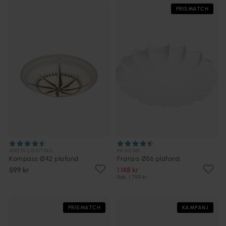
PRISMATCH
ANETA LIGHTING
PR HOME
Kompass Ø42 plafond
Franza Ø56 plafond
599 kr
1 148 kr
Rek. 1 799 kr
PRISMATCH
KAMPANJ