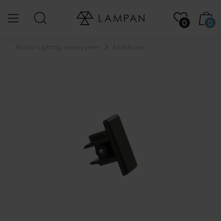
0
0
...
Nordic Lighting skensystem
Ändstycke