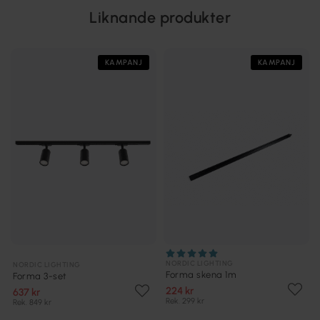
Liknande produkter
KAMPANJ
KAMPANJ
NORDIC LIGHTING
NORDIC LIGHTING
Forma skena 1m
Forma 3-set
224 kr
637 kr
Rek. 299 kr
Rek. 849 kr