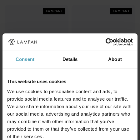
KAMPANJ
KAMPANJ
Consent
Details
About
This website uses cookies
We use cookies to personalise content and ads, to
provide social media features and to analyse our traffic.
NORDIC LIGHTING
NORDIC LIGHTING
Forma flex koppling
Forma mittanslutning
We also share information about your use of our site with
112 kr
74 kr
our social media, advertising and analytics partners who
Rek. 149 kr
Rek. 99 kr
may combine it with other information that you’ve
provided to them or that they’ve collected from your use
KAMPANJ
KAMPANJ
of their services.