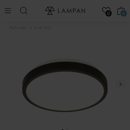
0
0
...
Plafonder
Anillo Ø30