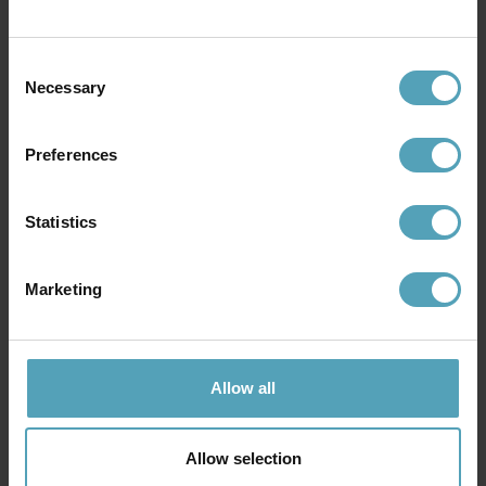
Rek. 1 639 kr
Consent
Necessary
Selection
Andra köpte även
Preferences
PRISMATCH
Statistics
Marketing
Allow all
Allow selection
ANETA LIGHTING
ANETA LIGHTING