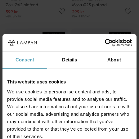
Zois Ø42 plafond
Mora Ø25 plafond
599 kr
299 kr
Rek. 819 kr
Rek. 1 199 kr
KAMPANJ
KAMPANJ
Consent
Details
About
This website uses cookies
We use cookies to personalise content and ads, to
provide social media features and to analyse our traffic.
We also share information about your use of our site with
our social media, advertising and analytics partners who
may combine it with other information that you’ve
LUCIDE
LUCIDE
Corina Ø40 plafond
Sharan Ø38 plafond
provided to them or that they’ve collected from your use
895 kr
599 kr
of their services.
Rek. 1 119 kr