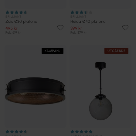
BRILLIANT
BRILLIANT
Zois Ø30 plafond
Heida Ø40 plafond
495 kr
399 kr
Rek. 619 kr
Rek. 879 kr
KAMPANJ
UTGÅENDE
BRILLIANT
ARMATURHANTVERK