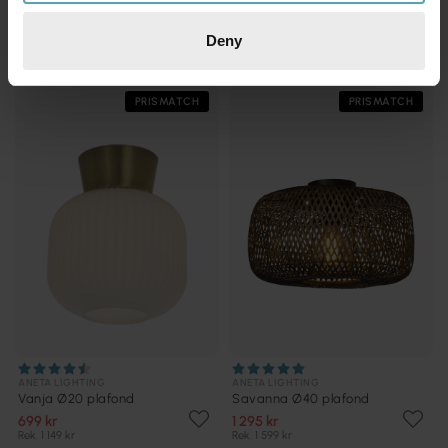
Kompass Ø42 plafond
Vanja Ø20 plafond
599 kr
919 kr
Deny
Rek. 1 149 kr
PRISMATCH
PRISMATCH
ANETA LIGHTING
ANETA LIGHTING
Vanja Ø20 plafond
Savanna Ø40 plafond
699 kr
1 295 kr
Rek. 1 149 kr
Rek. 1 599 kr