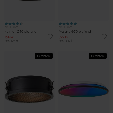
BRILLIANT
BRILLIANT
Kalmar Ø40 plafond
Mosako Ø50 plafond
164 kr
399 kr
Rek. 499 kr
Rek. 1 649 kr
KAMPANJ
KAMPANJ