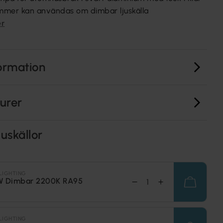
immer kan användas om dimbar ljuskälla
er
ormation
turer
uskällor
LIGHTING
W Dimbar 2200K RA95
LIGHTING