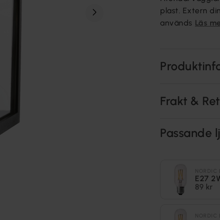
plast. Extern d
används
Läs m
Produktinf
Frakt & Re
Passande lj
NORDIC 
E27 2
89 kr
NORDIC 