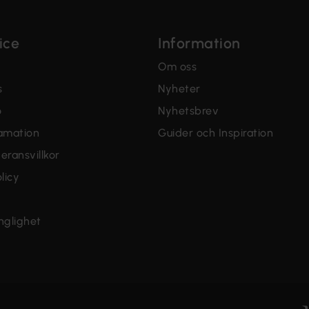
ice
Information
Om oss
s
Nyheter
o
Nyhetsbrev
lamation
Guider och Inspiration
eransvillkor
licy
änglighet