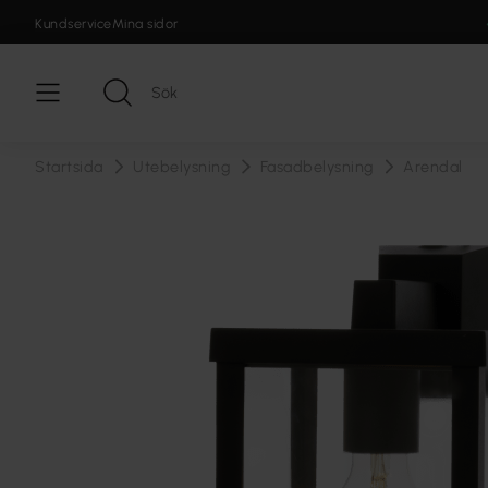
Kundservice
Mina sidor
Startsida
Utebelysning
Fasadbelysning
Arendal