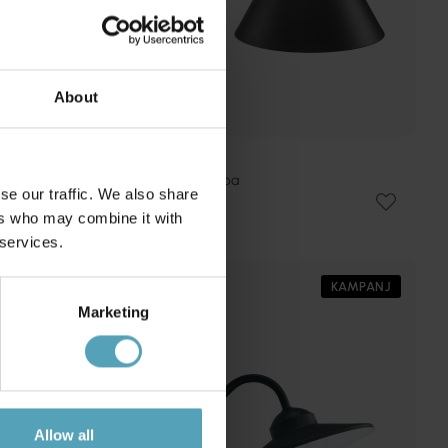
About
PR HOME
MiniTripp utelampa
se our traffic. We also share
851 kr
ers who may combine it with
Rek. 1 299 kr
 services.
KAMPANJ
KAMPANJ
Marketing
Allow all