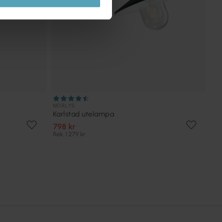
NORLYS
Karlstad utelampa
798 kr
Rek. 1 279 kr