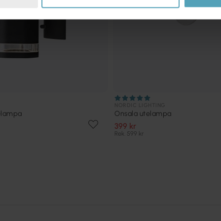
NORDIC LIGHTING
elampa
Onsala utelampa
399 kr
Rek. 599 kr