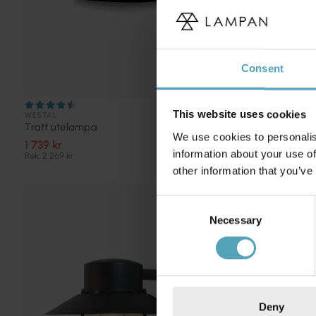
Consent
This website uses cookies
WESTAL
LAMPAN
Tratt utelampa
Oden Duo ut
We use cookies to personalis
1 739 kr
183 kr
information about your use of
Rek. 2 269 kr
Rek. 229 kr
other information that you’ve
KAMPANJ
Consent
Necessary
Selection
Deny