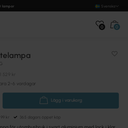
0 lampor
Svenska
0
0
utelampa
NG
1 529 kr
vara 2-6 vardagar
Lägg i varukorg
699 kr
365 dagars öppet köp
pa för utomhusbruk i svart aluminium med lock i klar