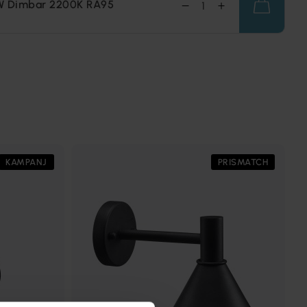
W Dimbar 2200K RA95
KAMPANJ
PRISMATCH