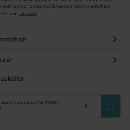
ign som passar både moderna och traditionella hem.
finishen
Läs mer
ormation
turer
uskällor
dison navigation 2W 2200K
r