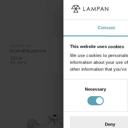
Consent
SEARCHLIGHT
SEARCHLIGHT
This website uses cookies
Drum Ø38 plafond
Lumina Ø24 
We use cookies to personalis
552 kr
926 kr
information about your use of
Rek. 649 kr
Rek. 1 089 kr
other information that you’ve
KAMPANJ
Consent
Necessary
Selection
Deny