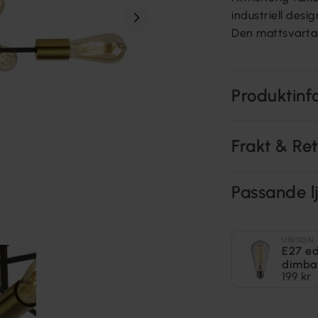
industriell des
Den mattsvarta 
Produktinf
Frakt & Re
Passande lj
UNISON
E27 e
dimba
199 kr