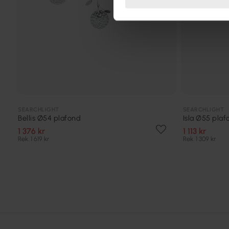
SEARCHLIGHT
SEARCHLIGHT
Bellis Ø54 plafond
Isla Ø55 plaf
1 376 kr
1 113 kr
Rek. 1 619 kr
Rek. 1 309 kr