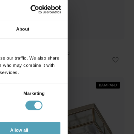
About
SEARCHLIGHT
Drum Ø50 plafond
se our traffic. We also share
926 kr
ers who may combine it with
Rek. 1 089 kr
 services.
KAMPANJ
KAMPANJ
Marketing
Allow all