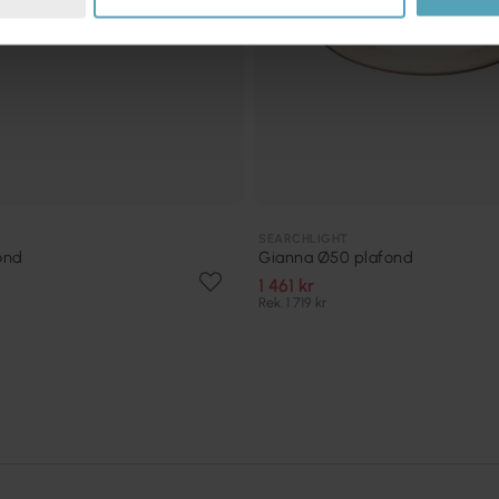
SEARCHLIGHT
ond
Gianna Ø50 plafond
1 461 kr
Rek. 1 719 kr