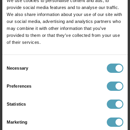
We use cookies to personalise content and ads, to
provide social media features and to analyse our traffic.
We also share information about your use of our site with
our social media, advertising and analytics partners who
may combine it with other information that you’ve
provided to them or that they’ve collected from your use
of their services.
LAMPAN
LAMPAN
Hampshire Ø50 kristall
Windsor Ø40 kristall
Consent
2 199 kr
1 799 kr
Necessary
Selection
Rek. 4 995 kr
Rek. 2 495 kr
Preferences
Statistics
Marketing