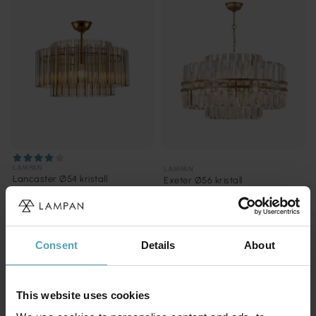
LAMPAN
LAMPAN
Lancaster Ø54 kristall
Exeter Ø56 kristall
2 999 kr
7 999 kr
Consent
Details
About
KAMPANJ
KAMPANJ
This website uses cookies