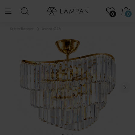
0
0
...
Kristallkronor
Ascot Ø46