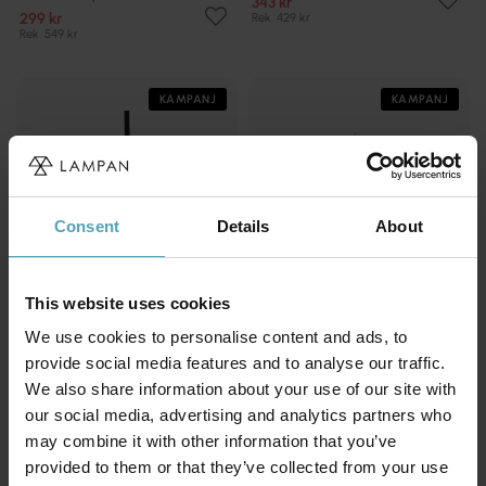
343 kr
299 kr
Rek. 429 kr
Rek. 549 kr
KAMPANJ
KAMPANJ
Consent
Details
About
This website uses cookies
We use cookies to personalise content and ads, to
provide social media features and to analyse our traffic.
We also share information about your use of our site with
PR HOME
ORIVA
our social media, advertising and analytics partners who
August Ø15 fönsterlampa
Zoe Ø10 fönsterlampa
may combine it with other information that you’ve
399 kr
169 kr
Rek. 599 kr
Rek. 289 kr
provided to them or that they’ve collected from your use