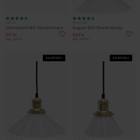
ORIVA
PR HOME
Skomakare Ø15 fönsterlampa
August Ø25 fönsterlampa
219 kr
524 kr
Rek. 329 kr
Rek. 699 kr
KAMPANJ
KAMPANJ