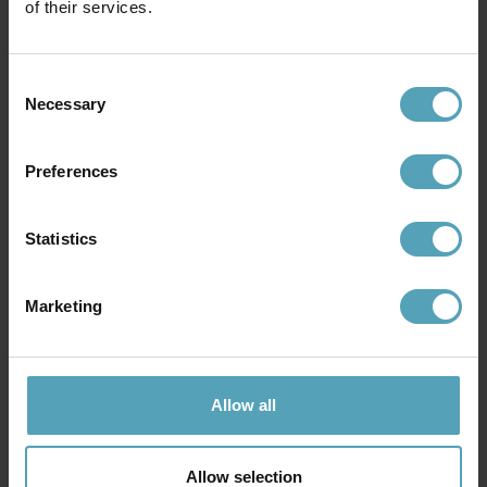
of their services.
Andra köpte även
Consent
Necessary
Selection
KAMPANJ
KAMPANJ
Preferences
Statistics
Marketing
Allow all
ORIVA
ORIVA
Skomakare Ø15 fönsterlampa
Linn Ø10 fönsterlampa
Allow selection