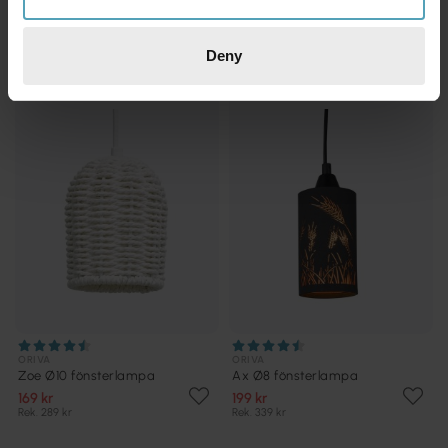
219 kr
179 kr
Rek. 329 kr
Rek. 259 kr
Deny
KAMPANJ
KAMPANJ
ORIVA
ORIVA
Zoe Ø10 fönsterlampa
Ax Ø8 fönsterlampa
169 kr
199 kr
Rek. 289 kr
Rek. 339 kr