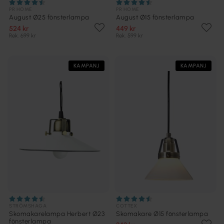
PR HOME
PR HOME
August Ø25 fönsterlampa
August Ø15 fönsterlampa
524 kr
449 kr
Rek. 699 kr
Rek. 599 kr
KAMPANJ
KAMPANJ
STRÖMSHAGA
COTTEX
Skomakarelampa Herbert Ø23
Skomakare Ø15 fönsterlampa
fönsterlampa