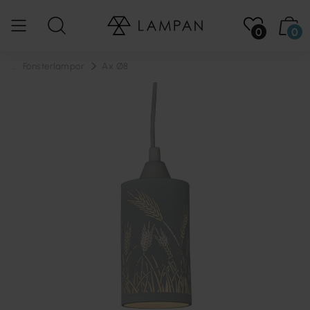
0
0
...
Fönsterlampor
Ax Ø8