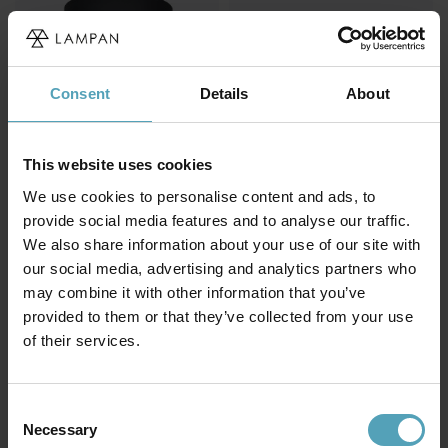
Consent
Details
About
This website uses cookies
NORDIC LIGHTING
NORDIC LIGHTING
We use cookies to personalise content and ads, to
Omega 3 spotlight
Omega 6 spotlight
provide social media features and to analyse our traffic.
449 kr
971 kr
Rek. 599 kr
Rek. 1 295 kr
We also share information about your use of our site with
our social media, advertising and analytics partners who
may combine it with other information that you’ve
KAMPANJ
KAMPANJ
provided to them or that they’ve collected from your use
of their services.
Consent
Necessary
Selection