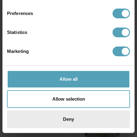
Preferences
Statistics
BY RYDÉNS
LUCIDE
Aurora 5 spotlight
Rafa 3 spotlight
Marketing
599 kr
719 kr
Rek. 1 199 kr
Rek. 899 kr
Allow all
Andra köpte även
Allow selection
PRISMATCH
PRISMATCH
Deny