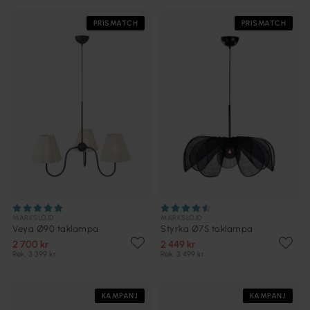
PRISMATCH
PRISMATCH
MARKSLÖJD
MARKSLÖJD
Veya Ø90 taklampa
Styrka Ø75 taklampa
2 700 kr
2 449 kr
Rek. 3 399 kr
Rek. 3 499 kr
KAMPANJ
KAMPANJ