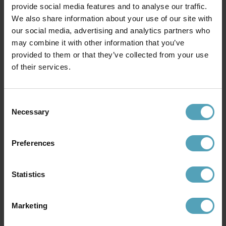
provide social media features and to analyse our traffic.
We also share information about your use of our site with
our social media, advertising and analytics partners who
may combine it with other information that you’ve
provided to them or that they’ve collected from your use
of their services.
LUCIDE
LUCIDE
Fix Ø400 taklampa
Milonga 100cm taklampa
943 kr
1 567 kr
Consent
Rek. 1 179 kr
Rek. 1 959 kr
Necessary
Selection
Preferences
Andra köpte även
Statistics
PRISMATCH
Marketing