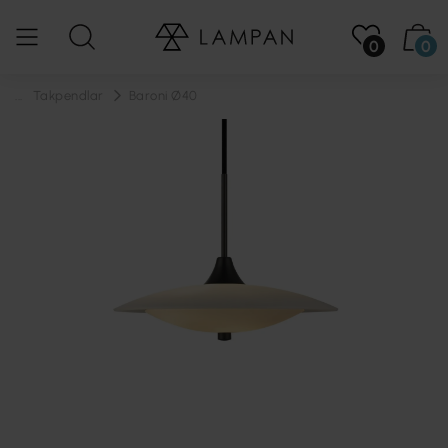
0
0
...
Takpendlar
Baroni Ø40