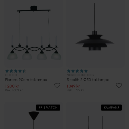
COTTEX
NORDIC LIGHTING
Florens 90cm taklampa
Stealth 2 Ø50 taklampa
1 200 kr
1 349 kr
Rek. 1 609 kr
Rek. 1 799 kr
PRISMATCH
KAMPANJ