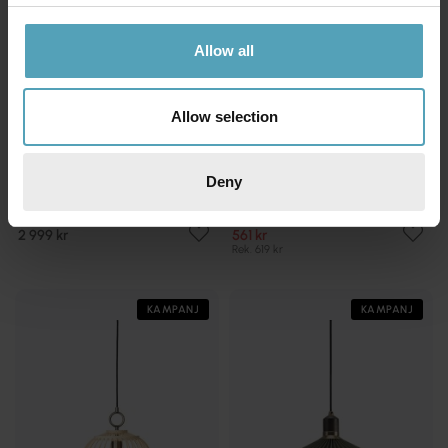
Allow all
Allow selection
Deny
HALO DESIGN
HALO DESIGN
Baroni Ø46 taklampa
Nobb Ø12 taklampa
2 999 kr
561 kr
Rek. 619 kr
KAMPANJ
KAMPANJ