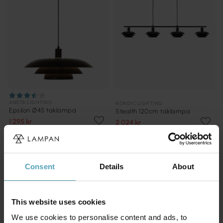
ANETA LIGHTING
NORDIC LIGHTING
Epsilon Ø45 taklampa
Stealth 120cm taklampa
1 295 kr
2 024 kr
Rek. 1 649 kr
Rek. 2 699 kr
KAMPANJ
KAMPANJ
Consent
Details
About
This website uses cookies
We use cookies to personalise content and ads, to