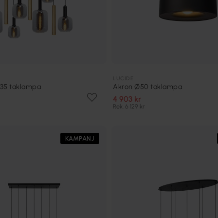
LUCIDE
Ø35 taklampa
Akron Ø50 taklampa
4 903 kr
Rek. 6 129 kr
KAMPANJ