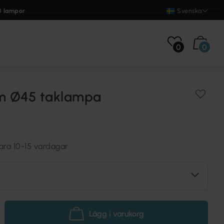
0 lampor
Svenska
0
0
rm Ø45 taklampa
ara 10-15 vardagar
Lägg i varukorg