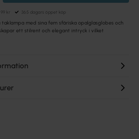
699 kr
365 dagars öppet köp
taklampa med sina fem sfäriska opalglasglobes och
kapar ett stilrent och elegant intryck i vilket
ormation
turer