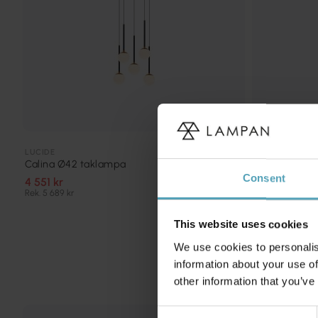
LUCIDE
LUCIDE
Calina Ø42 taklampa
Marius 130c
Consent
4 551 kr
4 519 kr
Rek. 5 689 kr
Rek. 5 649 kr
This website uses cookies
We use cookies to personalis
information about your use of
other information that you’ve
Consent