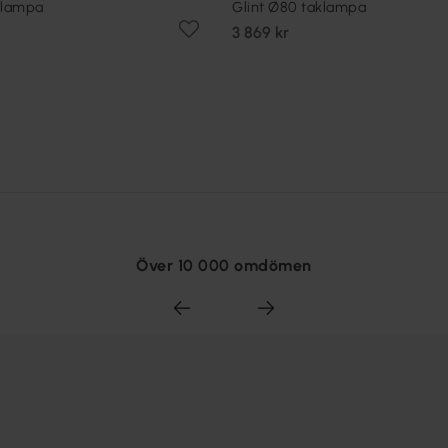
klampa
Glint Ø80 taklampa
3 869 kr
Över 10 000 omdömen