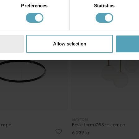
Preferences
Statistics
Allow selection
MAYTONI
lampa
Basic form Ø58 taklampa
6 239 kr