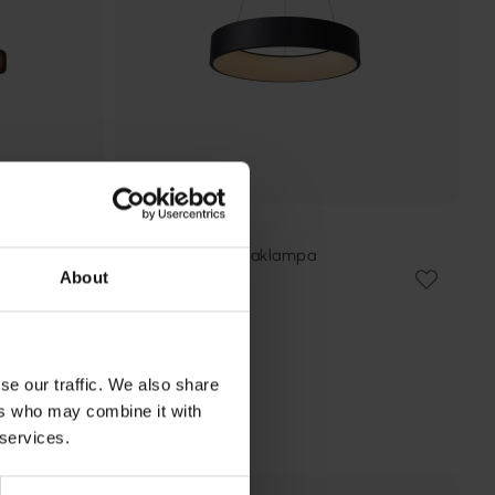
LUCIDE
Talowe Led Ø60 taklampa
About
3 999 kr
Rek. 4 999 kr
se our traffic. We also share
ers who may combine it with
 services.