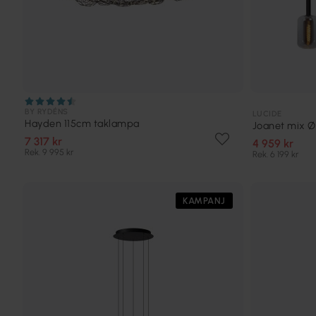
BY RYDÉNS
LUCIDE
Hayden 115cm taklampa
Joanet mix 
7 317 kr
4 959 kr
Rek. 9 995 kr
Rek. 6 199 kr
KAMPANJ