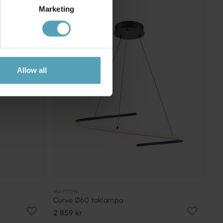
Marketing
Allow all
MAYTONI
Curve Ø60 taklampa
2 859 kr