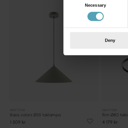
Necessary
Selection
Deny
MAYTONI
MAYTONI
Basic colors Ø35 taklampa
Rim Ø80 tak
1 509 kr
4 179 kr