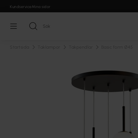
Kundservice
Mina sidor
Startsida
Taklampor
Takpendlar
Basic form Ø45