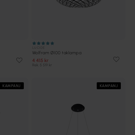
LUCIDE
Wolfram Ø100 taklampa
4 415 kr
Rek. 5 519 kr
KAMPANJ
KAMPANJ