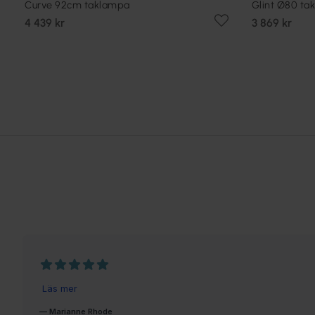
Curve 92cm taklampa
Glint Ø80 ta
4 439 kr
3 869 kr