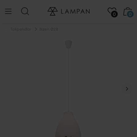
0
0
...
Takpendlar
Bizen Ø28