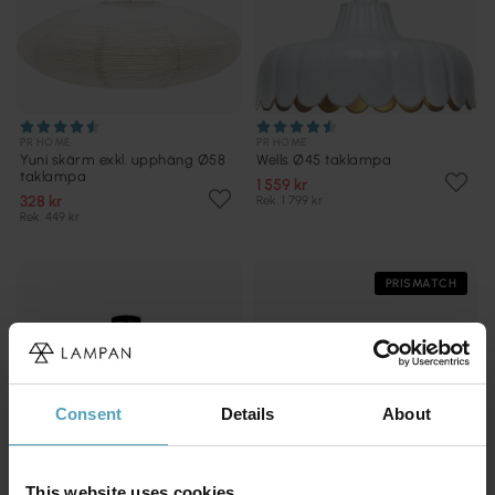
PR HOME
PR HOME
Yuni skärm exkl. upphäng Ø58
Wells Ø45 taklampa
taklampa
1 559 kr
328 kr
Rek. 1 799 kr
Rek. 449 kr
PRISMATCH
Consent
Details
About
This website uses cookies