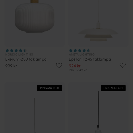
NORDIC LIGHTING
ANETA LIGHTING
Ekerum Ø30 taklampa
Epsilon 1 Ø45 taklampa
999 kr
924 kr
Rek. 1 649 kr
PRISMATCH
PRISMATCH