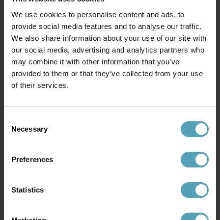
We use cookies to personalise content and ads, to
provide social media features and to analyse our traffic.
We also share information about your use of our site with
MARKSLÖJD
LUCIDE
our social media, advertising and analytics partners who
Kurage Ø25 taklampa
Gosse Ø20 taklampa
may combine it with other information that you’ve
599 kr
729 kr
Rek. 799 kr
provided to them or that they’ve collected from your use
of their services.
Andra köpte även
Consent
Necessary
Selection
Preferences
Statistics