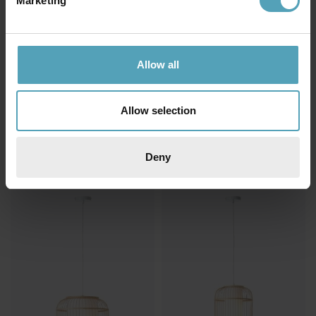
Marketing
Allow all
BRILLIANT
BRILLIANT
Capucine Ø77 taklampa
Nalam 100cm taklampa
Allow selection
849 kr
1 899 kr
Deny