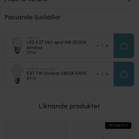
Passande ljuskällor
UNISON
LED E27 klot opal 4W 3000K
dimbar
59 kr
NORDIC LIGHTING
E27 7W Dimbar 2850K RA95
89 kr
Liknande produkter
PRISMATCH