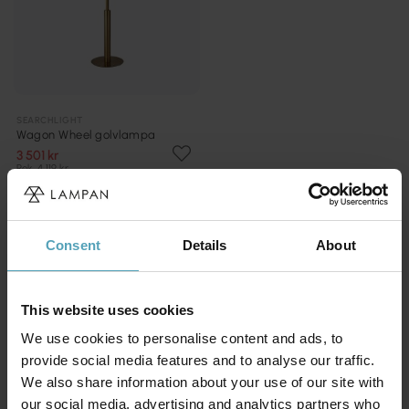
SEARCHLIGHT
Wagon Wheel golvlampa
3 501 kr
Rek. 4 119 kr
Consent
Details
About
Andra köpte även
This website uses cookies
KAMPANJ
PRISMATCH
We use cookies to personalise content and ads, to
provide social media features and to analyse our traffic.
We also share information about your use of our site with
our social media, advertising and analytics partners who