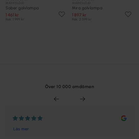
MARKSLÖJD
MARKSLÖJD
Sober golvlampa
Mira golvlampa
1 461 kr
1 897 kr
Rek. 1 999 kr
Rek. 2 599 kr
Över 10 000 omdömen