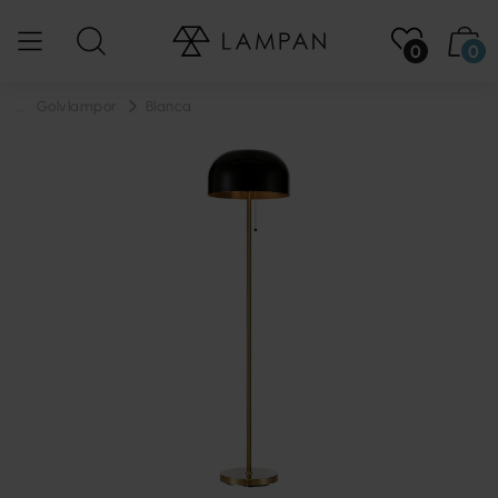
0
0
...
Golvlampor
Blanca