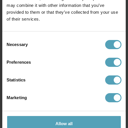
may combine it with other information that you’ve
provided to them or that they’ve collected from your use
of their services.
Consent
Necessary
Selection
MARKSLÖJD
MARKSLÖJD
Charleston golvlampa
Detroit golvlampa
1 699 kr
1 269 kr
Preferences
Rek. 2 199 kr
Rek. 1 499 kr
Statistics
PRISMATCH
PRISMATCH
Marketing
Allow all