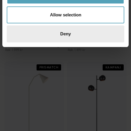
Allow selection
Deny
MARKSLÖJD
MARKSLÖJD
Edgar golvlampa
Detroit golvlampa
1 095 kr
1 269 kr
Rek. 1 599 kr
Rek. 1 499 kr
PRISMATCH
KAMPANJ