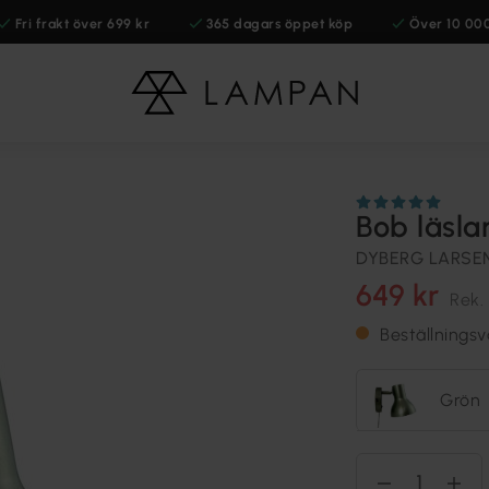
Fri frakt över 699 kr
365 dagars öppet köp
Över 10 00
Bob läsl
DYBERG LARSE
649 kr
Rek.
Beställnings
Grön