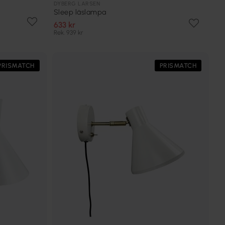
DYBERG LARSEN
Sleep läslampa
633 kr
Rek. 939 kr
PRISMATCH
PRISMATCH