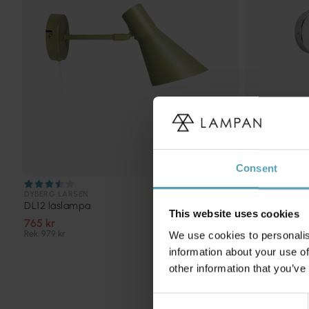
Consent
DYBERG LARSEN
PR HOME
DL12 läslampa
Elsy 30cm lä
This website uses cookies
765 kr
1 299 kr
Rek. 979 kr
We use cookies to personalis
information about your use of
other information that you’ve
Consent