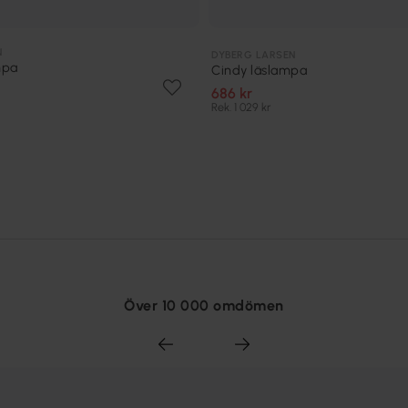
N
DYBERG LARSEN
mpa
Cindy läslampa
686 kr
Rek. 1 029 kr
Över 10 000 omdömen