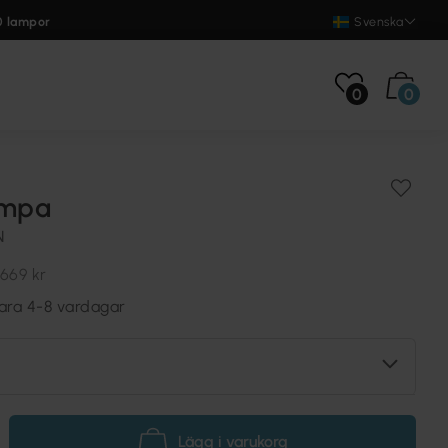
0 lampor
Svenska
0
0
ampa
N
669 kr
vara 4-8 vardagar
Lägg i varukorg