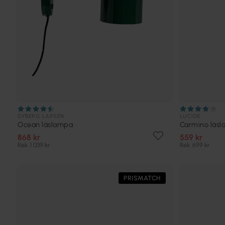
DYBERG LARSEN
LUCIDE
Ocean läslampa
Carmino läs
868 kr
559 kr
Rek. 1 039 kr
Rek. 699 kr
PRISMATCH