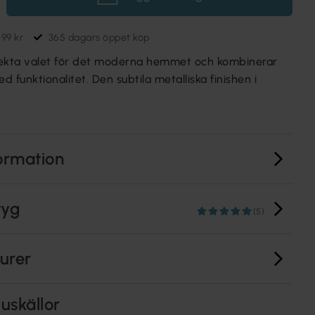
699 kr
365 dagars öppet köp
fekta valet för det moderna hemmet och kombinerar
ed funktionalitet. Den subtila metalliska finishen i
ormation
tyg
(5)
turer
uskällor