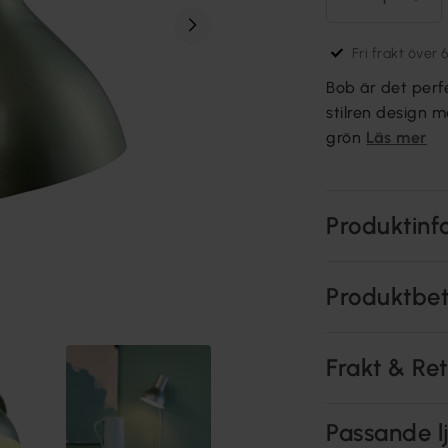
Fri frakt över 
Bob är det per
stilren design m
grön
Läs mer
Produktinf
Produktbe
Frakt & Re
Passande lj