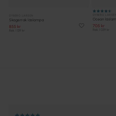
DYBERG LARSE
DYBERG LARSEN
Ocean läsla
Skagerrak läslampa
705 kr
855 kr
Rek. 1 039 kr
Rek. 1 139 kr