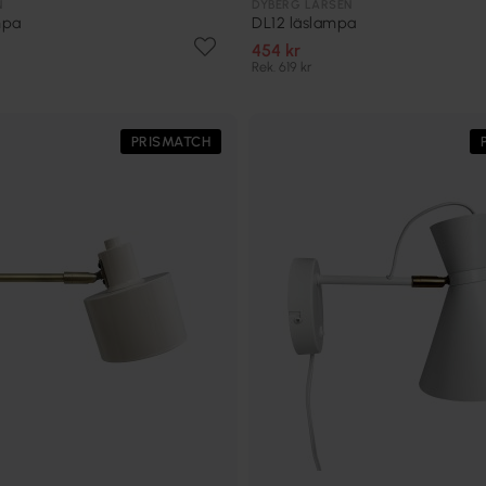
N
DYBERG LARSEN
mpa
DL12 läslampa
454 kr
Rek. 619 kr
PRISMATCH