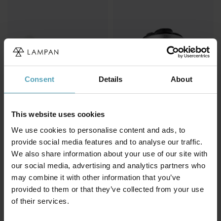
Consent
Details
About
This website uses cookies
We use cookies to personalise content and ads, to
DESIGNLIGHT
DESIGNLIGHT
Q-33 Mini Downlight 2700K
P-132 Mini Downlight 2700K
provide social media features and to analyse our traffic.
155 kr
215 kr
We also share information about your use of our site with
Rek. 189 kr
Rek. 249 kr
our social media, advertising and analytics partners who
may combine it with other information that you’ve
provided to them or that they’ve collected from your use
of their services.
Andra köpte även