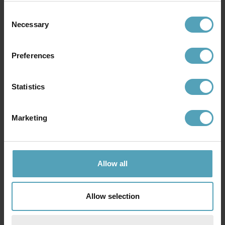
Consent
Necessary
Selection
Preferences
Statistics
Marketing
DESIGNLIGHT
DESIGNLIGHT
Allow all
Q-32 Mini Downlight 3000K
D-007 Downlight 1800-3000K
189 kr
549 kr
Allow selection
PRISMATCH