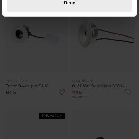
Deny
DESIGNLIGHT
DESIGNLIGHT
Tenny Downlight GU10
Q-32 Mini Downllight 3000K
149 kr
155 kr
Rek. 189 kr
PRISMATCH