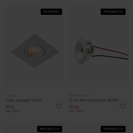
KAMPANJ
PRISMATCH
LUCIDE
DESIGNLIGHT
Tube spotlight GU10
Q-32 Mini Downllight 3000K
119 kr
155 kr
Rek. 149 kr
Rek. 189 kr
PRISMATCH
PRISMATCH