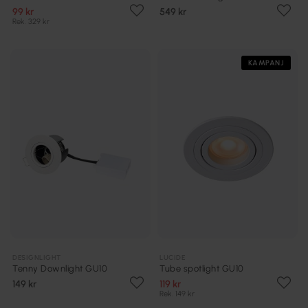
99 kr
549 kr
Rek. 329 kr
KAMPANJ
DESIGNLIGHT
LUCIDE
Tenny Downlight GU10
Tube spotlight GU10
149 kr
119 kr
Rek. 149 kr