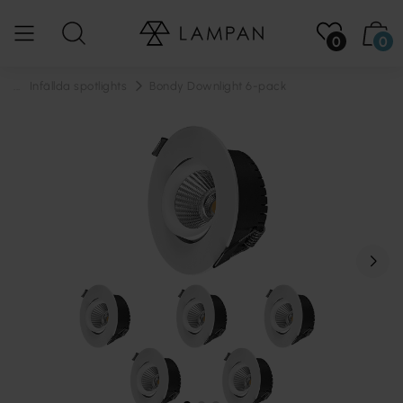
0
0
...
Infällda spotlights
Bondy Downlight 6-pack