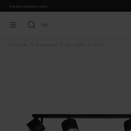
Kundservice
Mina sidor
Startsida
Taklampor
Spotlights
Bot 4