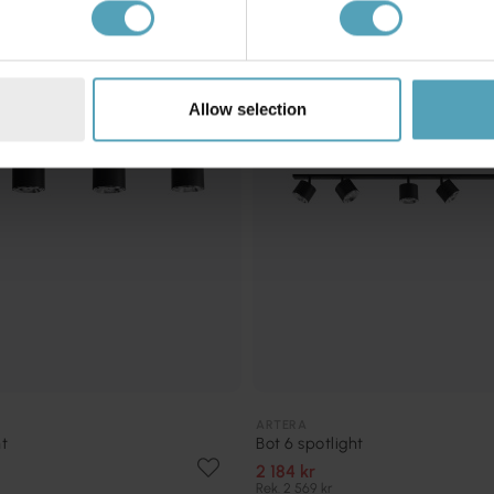
KAMPANJ
Allow selection
ARTERA
ht
Bot 6 spotlight
2 184 kr
Rek. 2 569 kr