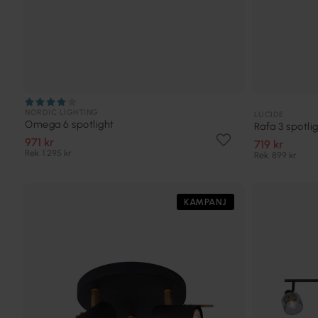
NORDIC LIGHTING
LUCIDE
Omega 6 spotlight
Rafa 3 spotli
971 kr
719 kr
Rek. 1 295 kr
Rek. 899 kr
KAMPANJ