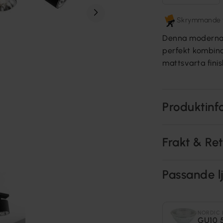
Skrymmande fr
Denna moderna t
perfekt kombina
mattsvarta fini
Produktinf
Frakt & Re
Passande lj
NORDIC 
GU10 