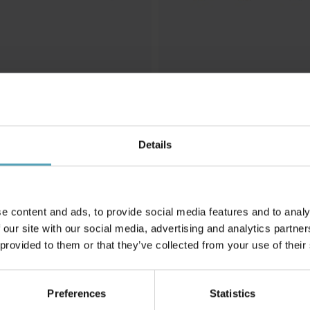
Details
LUCIDE
ght
Rafa 4 spotlight
1 055 kr
Rek. 1 319 kr
e content and ads, to provide social media features and to analy
 our site with our social media, advertising and analytics partn
 provided to them or that they’ve collected from your use of their
Andra köpte även
Preferences
Statistics