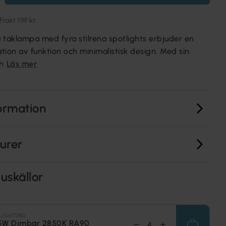
akt 199 kr
aklampa med fyra stilrena spotlights erbjuder en
tion av funktion och minimalistisk design. Med sin
sh
Läs mer
ormation
turer
uskällor
LIGHTING
5W Dimbar 2850K RA90