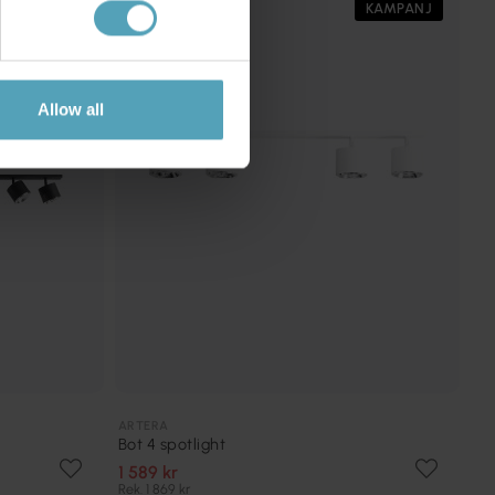
KAMPANJ
KAMPANJ
Allow all
ARTERA
Bot 4 spotlight
1 589 kr
Rek. 1 869 kr