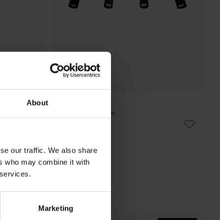
About
DYBERG LARSEN
Modern 4 spotlight
1 425 kr
Rek. 1 879 kr
se our traffic. We also share
ers who may combine it with
 services.
Marketing