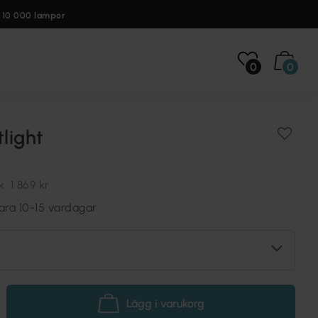
 10 000 lampor
0
0
tlight
k.
1 869 kr
ara 10-15 vardagar
Lägg i varukorg