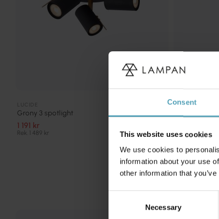
Consent
LUCIDE
LUCIDE
Bjorn 4 spotli
Grony 3 spotlight
1 007 kr
1 191 kr
Rek. 1 259 kr
Rek. 1 489 kr
This website uses cookies
We use cookies to personalis
information about your use of
other information that you’ve
Consent
Necessary
Selection