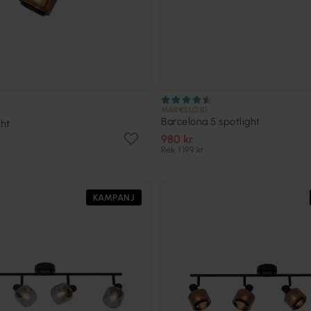
MARKSLÖJD
Barcelona 5 spotlight
ght
980 kr
Rek. 1 199 kr
KAMPANJ