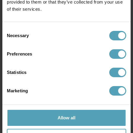
provided to them or that they’ve collected from your use
of their services.
Consent
Necessary
Selection
BELID
BELID
Bullo Ø27 plafond
Bullo Ø27 plafond
1 479 kr
1 341 kr
Preferences
Rek. 1 849 kr
Rek. 1 849 kr
Statistics
PRISMATCH
PRISMATCH
Marketing
Allow all