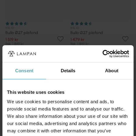
BELID
BELID
Bullo Ø27 plafond
Bullo Ø27 plafond
1 519 kr
1 479 kr
Rek. 1 849 kr
Rek. 1 849 kr
Andra köpte även
Consent
Details
About
PRISMATCH
PRISMATCH
This website uses cookies
We use cookies to personalise content and ads, to
provide social media features and to analyse our traffic.
We also share information about your use of our site with
our social media, advertising and analytics partners who
may combine it with other information that you’ve