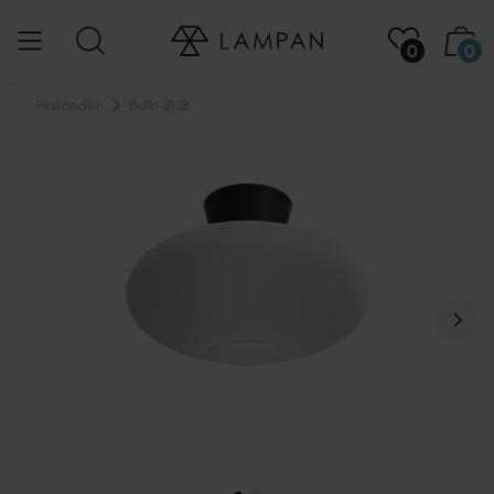
0
0
...
Plafonder
Bullo Ø38