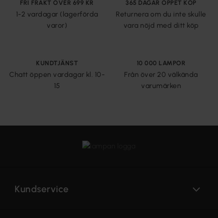
FRI FRAKT ÖVER 699 KR
365 DAGAR ÖPPET KÖP
1-2 vardagar (lagerförda
Returnera om du inte skulle
varor)
vara nöjd med ditt köp
KUNDTJÄNST
10 000 LAMPOR
Chatt öppen vardagar kl. 10-
Från över 20 välkända
15
varumärken
Kundservice