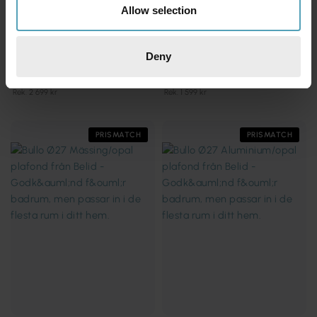
Allow selection
Deny
BELID
BELID
Soft Ø50 plafond
Bizzo Ø17 plafond
1 872 kr
1 251 kr
Rek. 2 699 kr
Rek. 1 599 kr
PRISMATCH
PRISMATCH