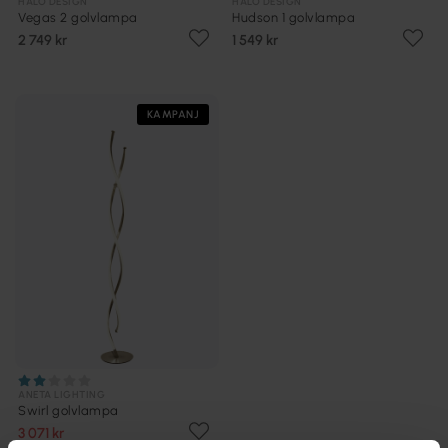
HALO DESIGN
HALO DESIGN
Vegas 2 golvlampa
Hudson 1 golvlampa
2 749 kr
1 549 kr
KAMPANJ
ANETA LIGHTING
Swirl golvlampa
3 071 kr
Rek. 5 119 kr