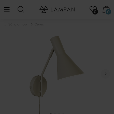
0
0
...
Sänglampor
Ceres