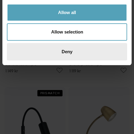
Allow all
Allow selection
Deny
ANETA LIGHTING
ANETA LIGHTING
Sensilo läslampa
Eketorp läslampa
1 149 kr
1 119 kr
PRISMATCH