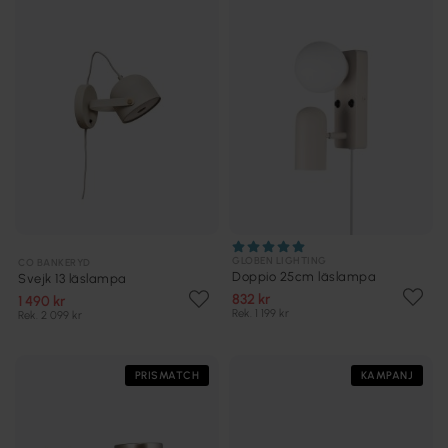
GLOBEN LIGHTING
CO BANKERYD
Doppio 25cm läslampa
Svejk 13 läslampa
832 kr
1 490 kr
Rek. 1 199 kr
Rek. 2 099 kr
PRISMATCH
KAMPANJ