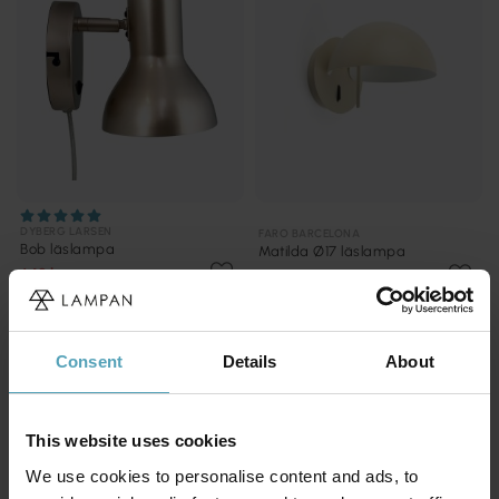
DYBERG LARSEN
FARO BARCELONA
Bob läslampa
Matilda Ø17 läslampa
649 kr
1 104 kr
Rek. 669 kr
Rek. 1 299 kr
Consent
Details
About
PRISMATCH
PRISMATCH
This website uses cookies
We use cookies to personalise content and ads, to