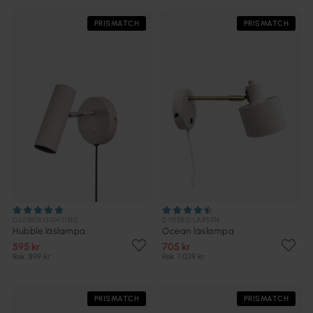
PRISMATCH
PRISMATCH
GLOBEN LIGHTING
DYBERG LARSEN
Hubble läslampa
Ocean läslampa
595 kr
705 kr
Rek. 899 kr
Rek. 1 039 kr
PRISMATCH
PRISMATCH