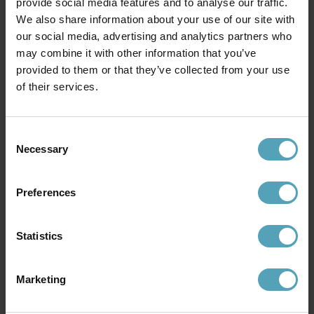
provide social media features and to analyse our traffic.
We also share information about your use of our site with
our social media, advertising and analytics partners who
may combine it with other information that you’ve
provided to them or that they’ve collected from your use
of their services.
GLOBEN LIGHTING
GLOBEN LIGHTING
Hubble läslampa
Cannes 30cm läslampa
Consent
998 kr
1 132 kr
Rek. 1 499 kr
Rek. 1 699 kr
Necessary
Selection
Preferences
Andra köpte även
Statistics
Marketing