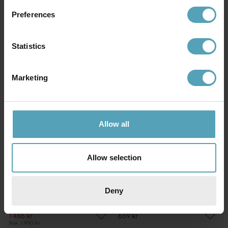
Preferences
Andra köpte även
Statistics
PRISMATCH
Marketing
Allow all
Allow selection
Deny
WESTAL
WESTAL
Tratt Micro IP20 vägglampa
Chip Flex 15cm vägglampa
1 486 kr
659 kr
Rek. 1 990 kr