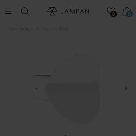
0
0
...
Vägglampor
Chip Flex 15cm