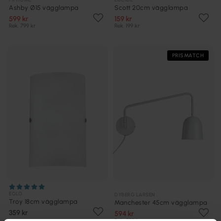
Ashby Ø15 vägglampa
Scott 20cm vägglampa
599 kr
159 kr
Rek. 799 kr
Rek. 199 kr
PRISMATCH
EGLO
DYBERG LARSEN
Troy 18cm vägglampa
Manchester 45cm vägglampa
359 kr
594 kr
Rek. 829 kr