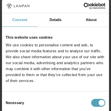
PRISMATCH
PRISMATCH
Consent
Details
About
This website uses cookies
We use cookies to personalise content and ads, to
provide social media features and to analyse our traffic.
We also share information about your use of our site with
our social media, advertising and analytics partners who
may combine it with other information that you’ve
provided to them or that they’ve collected from your use
of their services.
ANETA LIGHTING
DYBERG LARSEN
Lapponia 35cm vägglampa
DL20 vägglampa
1 095 kr
799 kr
Consent
Rek. 1 099 kr
Rek. 1 139 kr
Necessary
Selection