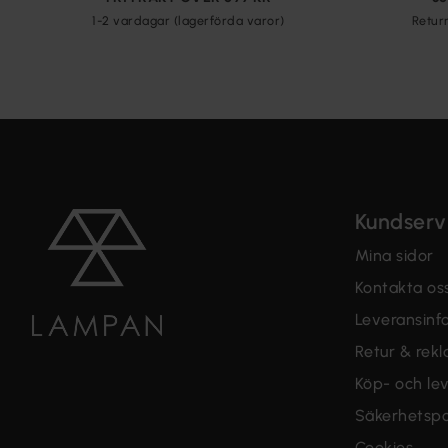
1-2 vardagar (lagerförda varor)
Retur
Kundserv
Mina sidor
Kontakta os
Leveransinf
Retur & rek
Köp- och lev
Säkerhetspo
Cookies