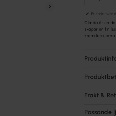
Fri frakt över 
Cilinda är en ti
skapar en fin l
kromdetaljerna
Produktinf
Produktbe
Frakt & Re
Passande lj