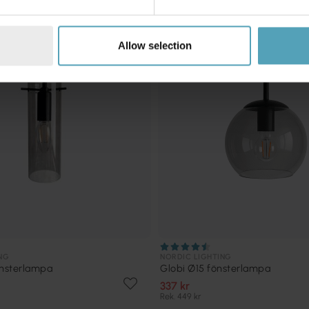
Allow selection
NG
NORDIC LIGHTING
önsterlampa
Globi Ø15 fönsterlampa
337 kr
Rek. 449 kr