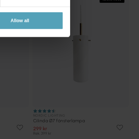
Allow all
NORDIC LIGHTING
Cilinda Ø7 fönsterlampa
299 kr
Rek. 399 kr