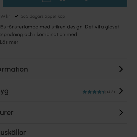
699 kr
365 dagars öppet köp
dlös fönsterlampa med stilren design. Det vita glaset
jusspridning och i kombination med
Läs mer
ormation
tyg
(4.5)
turer
uskällor