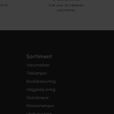
10-15
Från över 20 välkända
varumärken
Sortiment
Varumärken
Taklampor
Bordsbelysning
Väggbelysning
Golvlampor
Fönsterlampor
Utebelysning