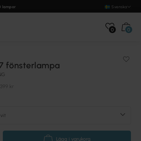
0 lampor
Svenska
0
0
Ø7 fönsterlampa
NG
399 kr
vit
Lägg i varukorg