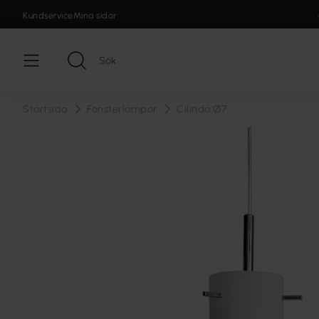
Kundservice
Mina sidor
Startsida
Fönsterlampor
Cilinda Ø7