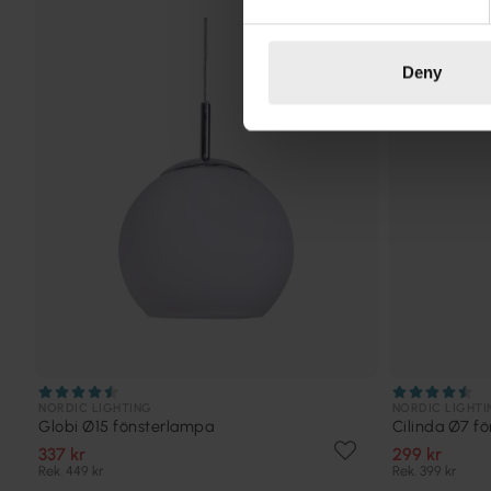
Deny
NORDIC LIGHTING
NORDIC LIGHTI
Globi Ø15 fönsterlampa
Cilinda Ø7 f
337 kr
299 kr
Rek. 449 kr
Rek. 399 kr