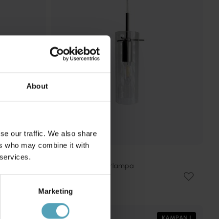
About
se our traffic. We also share
ers who may combine it with
 services.
NORDIC LIGHTING
Cilinda Ø7 fönsterlampa
299 kr
Rek. 399 kr
Marketing
KAMPANJ
KAMPANJ