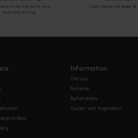
nera om du inte skulle vara
Chatt öppen vardagar kl. 
nöjd med ditt köp
ice
Information
Om oss
s
Nyheter
o
Nyhetsbrev
lamation
Guider och Inspiration
eransvillkor
licy