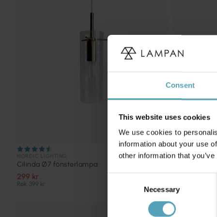
Consent
This website uses cookies
We use cookies to personalis
information about your use of
other information that you’ve
NORDIC LIGHTING
NORDIC LIGHTI
Cilinda Ø7 fönsterlampa
Cilinda Ø7 f
299 kr
299 kr
Consent
Rek. 399 kr
Rek. 399 kr
Necessary
Selection
KAMPANJ