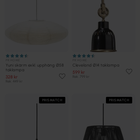
PR HOME
PR HOME
Yuni skärm exkl. upphäng Ø58
Cleveland Ø14 taklampa
taklampa
599 kr
328 kr
Rek. 799 kr
Rek. 449 kr
PRISMATCH
PRISMATCH