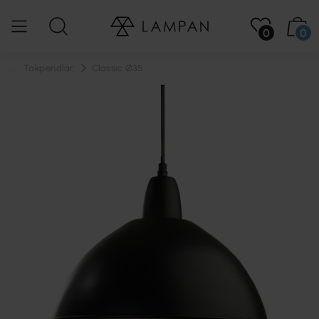
0
0
...
Takpendlar
Classic Ø35