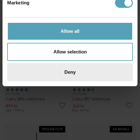
Marketing
KAMPANJ
PRISMATCH
Allow all
Allow selection
Deny
PR HOME
PR HOME
Cebu Ø46 taklampa
Cebu Ø17 taklampa
899 kr
365 kr
Rek. 1 499 kr
Rek. 499 kr
PRISMATCH
KAMPANJ