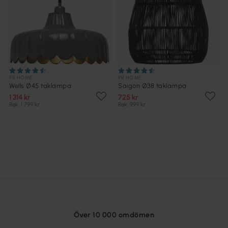
PR HOME
PR HOME
Wells Ø45 taklampa
Saigon Ø38 taklampa
1 314 kr
725 kr
Rek. 1 799 kr
Rek. 999 kr
Över 10 000 omdömen