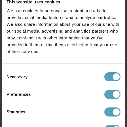
This website uses cookies
We use cookies to personalise content and ads, to
provide social media features and to analyse our traffic.
We also share information about your use of our site with
our social media, advertising and analytics partners who
may combine it with other information that you’ve
provided to them or that they’ve collected from your use
of their services.
Consent
NORDIC LIGHTING
LUCIDE
Necessary
Selection
Stealth 2 Ø50 taklampa
Brassy-Bis Ø30 taklampa
1 349 kr
399 kr
Rek. 1 799 kr
Rek. 499 kr
Preferences
Statistics
Andra köpte även