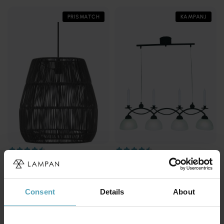
PRISMATCH
KAMPANJ
PR HOME
COTTEX
Saigon Ø38 taklampa
Florens 90cm taklampa
725 kr
1 200 kr
Rek. 999 kr
Rek. 1 609 kr
Consent
Details
About
KAMPANJ
KAMPANJ