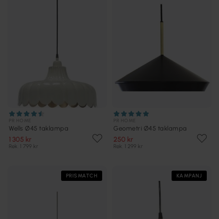
PR HOME
PR HOME
Wells Ø45 taklampa
Geometri Ø45 taklampa
1 305 kr
250 kr
Rek. 1 799 kr
Rek. 1 299 kr
PRISMATCH
KAMPANJ