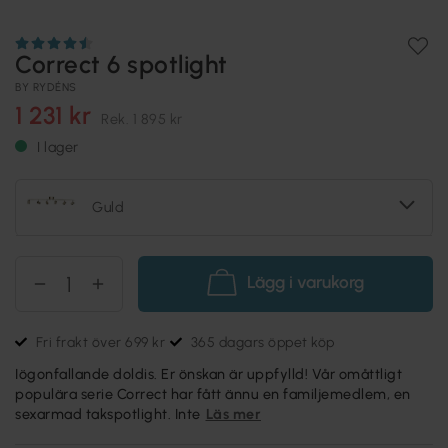
Correct 6 spotlight
BY RYDÉNS
1 231 kr
Rek.
1 895 kr
I lager
Guld
Lägg i varukorg
Fri frakt över 699 kr
365 dagars öppet köp
Iögonfallande doldis. Er önskan är uppfylld! Vår omåttligt
populära serie Correct har fått ännu en familjemedlem, en
sexarmad takspotlight. Inte
Läs mer