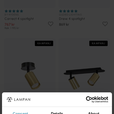
BY RYDÉNS
GLOBO LIGHTING
Correct 4 spotlight
Drew 4 spotlight
767 kr
869 kr
Rek. 1 195 kr
KAMPANJ
KAMPANJ
Consent
Details
About