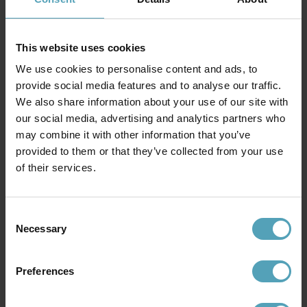
EMIBIG LIGHTING
EMIBIG LIGHTING
Zen spotlight
Zen 2 spotlight
424 kr
739 kr
Rek. 499 kr
Rek. 869 kr
This website uses cookies
We use cookies to personalise content and ads, to
KAMPANJ
PRISMATCH
provide social media features and to analyse our traffic.
We also share information about your use of our site with
our social media, advertising and analytics partners who
may combine it with other information that you’ve
provided to them or that they’ve collected from your use
of their services.
Consent
Necessary
Selection
Preferences
EMIBIG LIGHTING
EGLO
Zen 3 spotlight
Consuma 3 spotlight
1 053 kr
519 kr