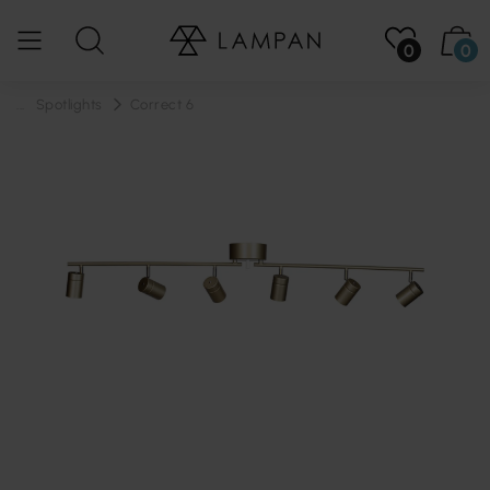
0
0
...
Spotlights
Correct 6