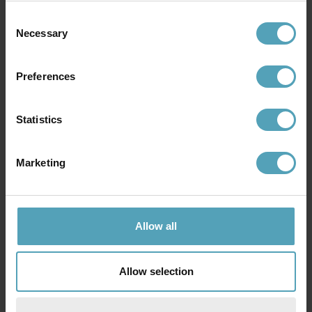
KAMPANJ
Consent
Necessary
Selection
Preferences
Statistics
Marketing
ANETA LIGHTING
ANETA LIGHTING
Globus 10cm bordslampa
Anette 55cm bordslampa
Allow all
99 kr
849 kr
Rek. 579 kr
Allow selection
PRISMATCH