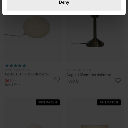
Deny
ANETA LIGHTING
ANETA LIGHTING
Globus 14cm bordslampa
August 38cm bordslampa
369 kr
1 399 kr
Rek. 549 kr
PRISMATCH
PRISMATCH