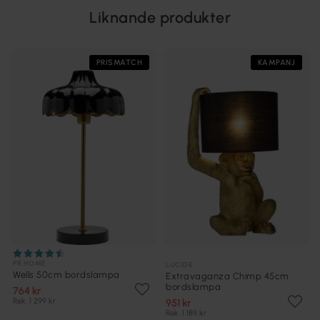
Liknande produkter
PRISMATCH
KAMPANJ
PR HOME
LUCIDE
Wells 50cm bordslampa
Extravaganza Chimp 45cm
bordslampa
764 kr
Rek. 1 299 kr
951 kr
Rek. 1 189 kr