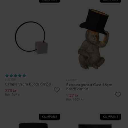
LUCIDE
LUCIDE
Cirkelis 32cm bordslampa
Extravaganza Gust 46cm
bordslampa
775 kr
Rek. 969 kr
1 127 kr
Rek. 1 409 kr
KAMPANJ
KAMPANJ