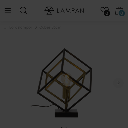
0
0
...
Bordslampor
Cubes 35cm