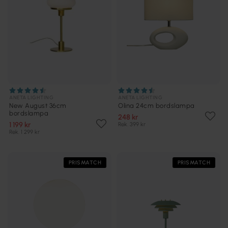
ANETA LIGHTING
ANETA LIGHTING
New August 36cm
Olina 24cm bordslampa
bordslampa
248 kr
1 199 kr
Rek. 399 kr
Rek. 1 299 kr
PRISMATCH
PRISMATCH