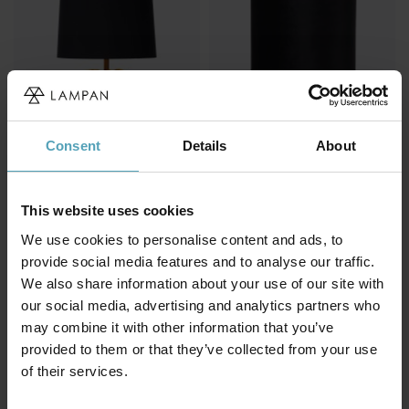
Consent
Details
About
This website uses cookies
LUCIDE
LUCIDE
Extravaganza Coconut 58cm
Esterad 47cm bordslampa
We use cookies to personalise content and ads, to
bordslampa
687 kr
provide social media features and to analyse our traffic.
699 kr
Rek. 859 kr
We also share information about your use of our site with
Rek. 1 259 kr
our social media, advertising and analytics partners who
may combine it with other information that you’ve
provided to them or that they’ve collected from your use
Andra köpte även
of their services.