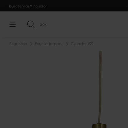
Kundservice
Mina sidor
Startsida
Fönsterlampor
Cylinder Ø9