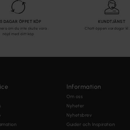
65 DAGAR ÖPPET KÖP
KUNDTJÄNST
nera om du inte skulle vara
Chatt öppen vardagar kl. 
nöjd med ditt köp
ice
Information
Om oss
s
Nyheter
o
Nyhetsbrev
lamation
Guider och Inspiration