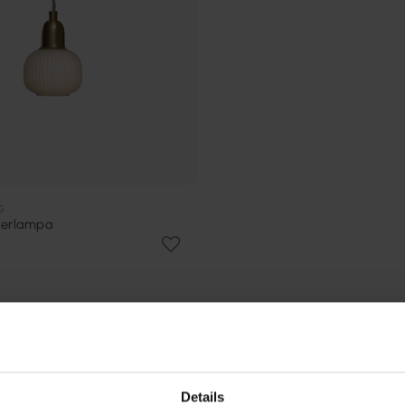
G
sterlampa
Andra köpte även
Details