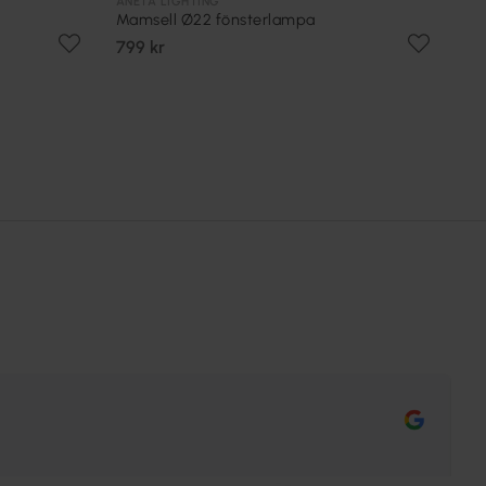
ANETA LIGHTING
Mamsell Ø22 fönsterlampa
799 kr