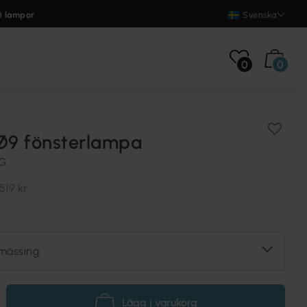
0 lampor
Svenska
0
0
 Ø9 fönsterlampa
NG
519 kr
mässing
Lägg i varukorg