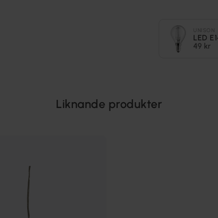
UNISON
LED E
49 kr
Liknande produkter