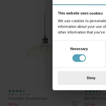
PRISMATCH
This website uses cookies
We use cookies to personalis
information about your use of
other information that you’ve
Consent
Necessary
Selection
Deny
ANETA LIGHTING
ANETA LIGHTIN
Sofia Ø25 fönsterlampa
Bell Ø15 fön
919 kr
579 kr