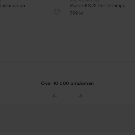
G
ANETA LIGHTING
fönsterlampa
Mamsell Ø22 fönsterlampa
799 kr
Över 10 000 omdömen