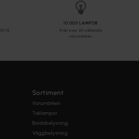
10 000 LAMPOR
10-15
Från över 20 välkända
varumärken
Sortiment
Varumärken
Taklampor
Bordsbelysning
Väggbelysning