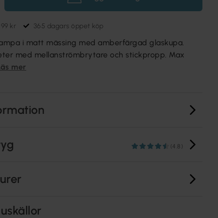
699 kr
365 dagars öppet köp
elampa i matt mässing med amberfärgad glaskupa.
eter med mellanströmbrytare och stickpropp. Max
Läs mer
ormation
tyg
(4.8)
turer
uskällor