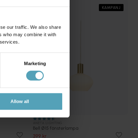
PRISMATCH
KAMPANJ
se our traffic. We also share
ers who may combine it with
 services.
Marketing
Allow all
ANETA LIGHTING
Bell Ø15 fönsterlampa
399 kr