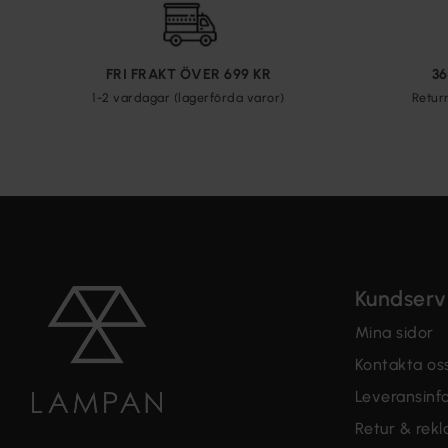
FRI FRAKT ÖVER 699 KR
3
1-2 vardagar (lagerförda varor)
Retur
Kundserv
Mina sidor
Kontakta os
Leveransinf
Retur & rek