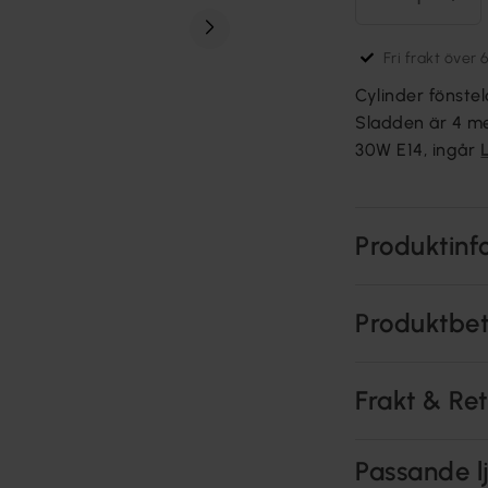
Fri frakt över 
Cylinder fönst
Sladden är 4 m
30W E14, ingår
Produktinf
Produktbe
Frakt & Re
Passande lj