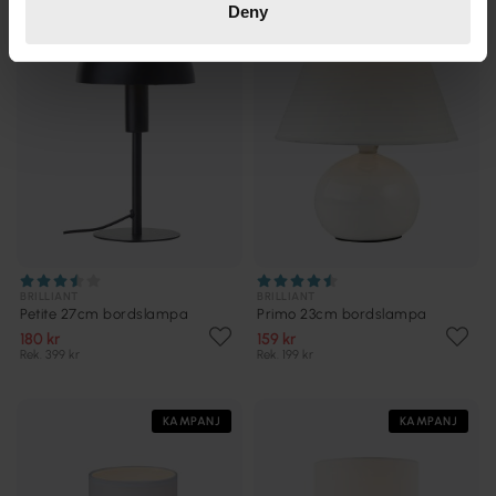
Deny
BRILLIANT
BRILLIANT
Petite 27cm bordslampa
Primo 23cm bordslampa
180 kr
159 kr
Rek. 399 kr
Rek. 199 kr
KAMPANJ
KAMPANJ