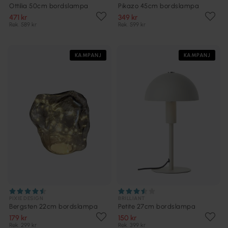
Ottilia 50cm bordslampa
Pikazo 45cm bordslampa
471 kr
349 kr
Rek. 589 kr
Rek. 599 kr
KAMPANJ
KAMPANJ
PIXIE DESIGN
BRILLIANT
Bergsten 22cm bordslampa
Petite 27cm bordslampa
179 kr
150 kr
Rek. 299 kr
Rek. 399 kr