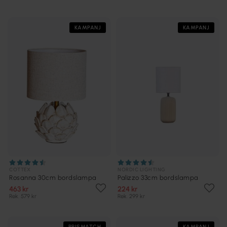
KAMPANJ
KAMPANJ
COTTEX
NORDIC LIGHTING
Rosanna 30cm bordslampa
Palizzo 33cm bordslampa
463 kr
224 kr
Rek. 579 kr
Rek. 299 kr
PRISMATCH
KAMPANJ