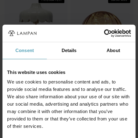
Consent
Details
About
This website uses cookies
We use cookies to personalise content and ads, to
PR HOME
PIXIE DESIGN
provide social media features and to analyse our traffic.
Wells 50cm bordslampa
Svamp 23cm bordslampa
We also share information about your use of our site with
764 kr
229 kr
Rek. 1 299 kr
Rek. 299 kr
our social media, advertising and analytics partners who
may combine it with other information that you’ve
provided to them or that they’ve collected from your use
of their services.
Andra köpte även