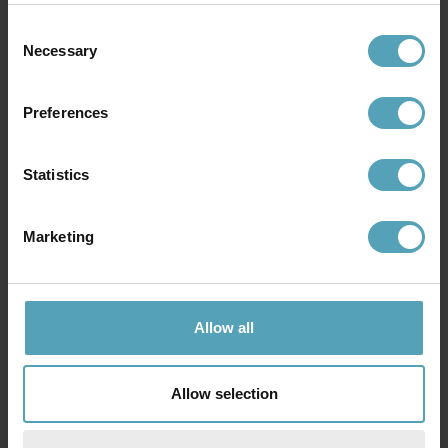
Consent
KAMPANJ
KAMPANJ
Necessary
Selection
Preferences
Statistics
Marketing
BRILLIANT
BRILLIANT
Allow all
Petite 27cm bordslampa
Petite 27cm bordslampa
150 kr
180 kr
Rek. 399 kr
Rek. 399 kr
Allow selection
KAMPANJ
KAMPANJ