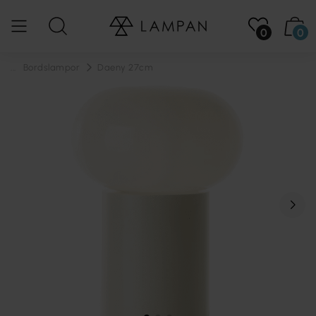
0
0
...
Bordslampor
Daeny 27cm