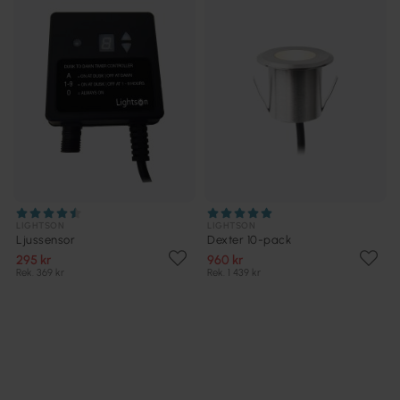
LIGHTSON
LIGHTSON
Ljussensor
Dexter 10-pack
295 kr
960 kr
Rek. 369 kr
Rek. 1 439 kr