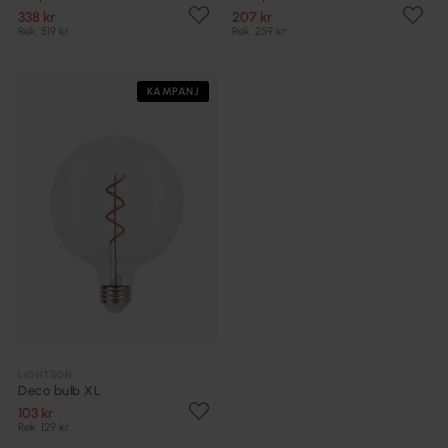
338 kr
207 kr
Rek. 519 kr
Rek. 259 kr
KAMPANJ
LIGHTSON
Deco bulb XL
103 kr
Rek. 129 kr