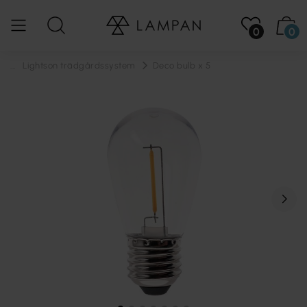
0
0
...
Lightson trädgårdssystem
Deco bulb x 5