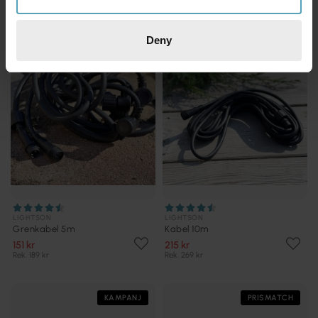
KAMPANJ
KAMPANJ
Deny
LIGHTSON
LIGHTSON
Grenkabel 5m
Kabel 10m
151 kr
215 kr
Rek. 189 kr
Rek. 269 kr
KAMPANJ
PRISMATCH