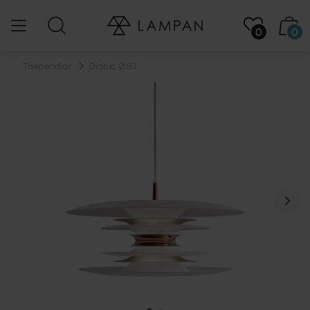
0
0
...
Takpendlar
Diablo Ø50