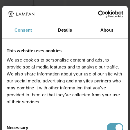
Consent
Details
About
This website uses cookies
BELID
BELID
We use cookies to personalise content and ads, to
Primus I Ø43 taklampa
Primus I Ø43 taklampa
provide social media features and to analyse our traffic.
1 949 kr
2 040 kr
We also share information about your use of our site with
Rek. 2 599 kr
Rek. 2 599 kr
our social media, advertising and analytics partners who
may combine it with other information that you’ve
PRISMATCH
PRISMATCH
provided to them or that they’ve collected from your use
of their services.
Consent
Necessary
Selection