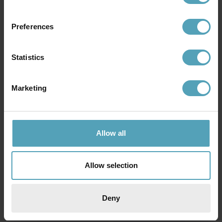
Preferences
Statistics
BELID
BELID
Picasso Ø50 taklampa
Primus II Ø43 taklampa
Marketing
2 644 kr
2 100 kr
Rek. 3 649 kr
Rek. 2 599 kr
PRISMATCH
PRISMATCH
Allow all
Allow selection
Deny