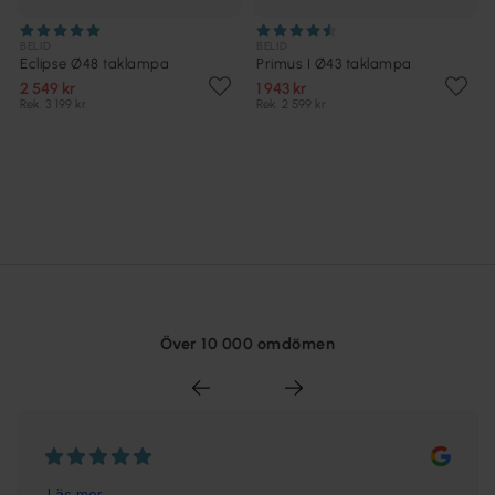
BELID
BELID
Eclipse Ø48 taklampa
Primus I Ø43 taklampa
2 549 kr
1 943 kr
Rek. 3 199 kr
Rek. 2 599 kr
Över 10 000 omdömen