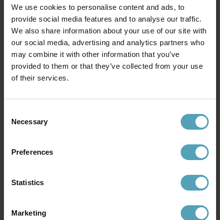
We use cookies to personalise content and ads, to
provide social media features and to analyse our traffic.
BY RYDÉNS
LUCIDE
We also share information about your use of our site with
Bazar 122cm vägglampa
Circle 43cm vägglampa
our social media, advertising and analytics partners who
1 017 kr
599 kr
Rek. 1 695 kr
Rek. 749 kr
may combine it with other information that you’ve
provided to them or that they’ve collected from your use
of their services.
KAMPANJ
KAMPANJ
Consent
Necessary
Selection
Preferences
Statistics
Marketing
LUCIDE
LUCIDE