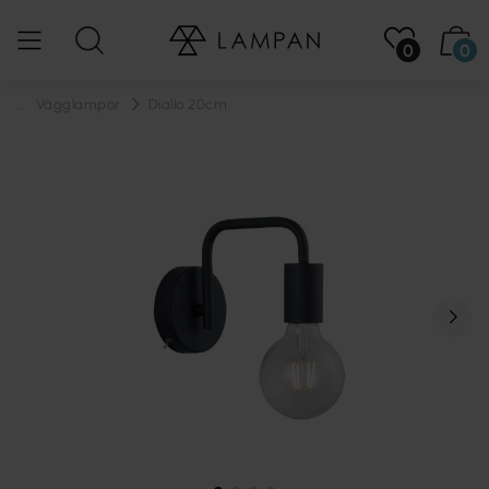
0
0
...
Vägglampor
Diallo 20cm