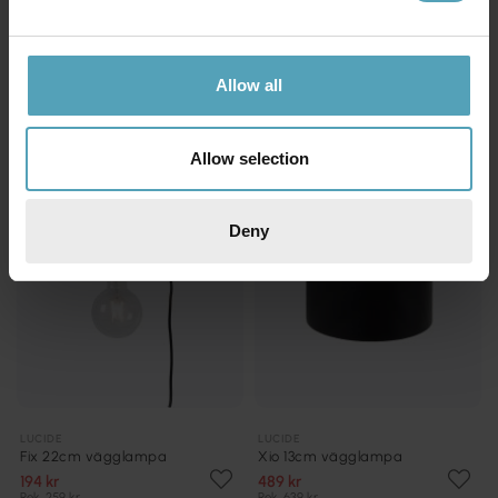
Manuela 17cm vägglampa
Sebo 35cm vägglampa
423 kr
359 kr
Rek. 529 kr
Rek. 449 kr
Allow all
KAMPANJ
PRISMATCH
Allow selection
Deny
LUCIDE
LUCIDE
Fix 22cm vägglampa
Xio 13cm vägglampa
194 kr
489 kr
Rek. 259 kr
Rek. 639 kr