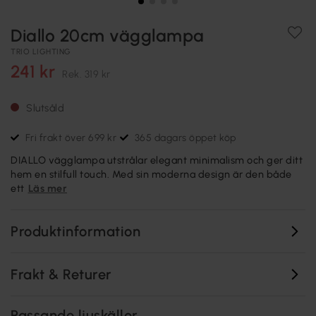
Diallo 20cm vägglampa
TRIO LIGHTING
241 kr
Rek.
319 kr
Slutsåld
Fri frakt över 699 kr
365 dagars öppet köp
DIALLO vägglampa utstrålar elegant minimalism och ger ditt
hem en stilfull touch. Med sin moderna design är den både
ett
Läs mer
Produktinformation
Frakt & Returer
Passande ljuskällor