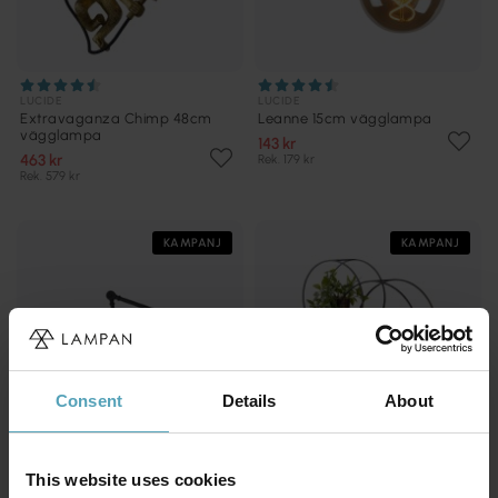
LUCIDE
LUCIDE
Extravaganza Chimp 48cm
Leanne 15cm vägglampa
vägglampa
143 kr
463 kr
Rek. 179 kr
Rek. 579 kr
KAMPANJ
KAMPANJ
Consent
Details
About
This website uses cookies