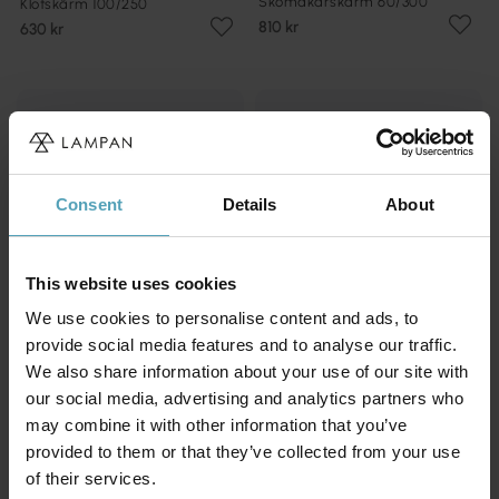
Skomakarskärm 60/300
Klotskärm 100/250
810 kr
630 kr
Consent
Details
About
This website uses cookies
We use cookies to personalise content and ads, to
provide social media features and to analyse our traffic.
We also share information about your use of our site with
our social media, advertising and analytics partners who
may combine it with other information that you’ve
KARLSKRONA LAMPFABRIK
KARLSKRONA LAMPFABRIK
Droppskärm 100/190
Balusterskärm 100/280
provided to them or that they’ve collected from your use
630 kr
990 kr
of their services.