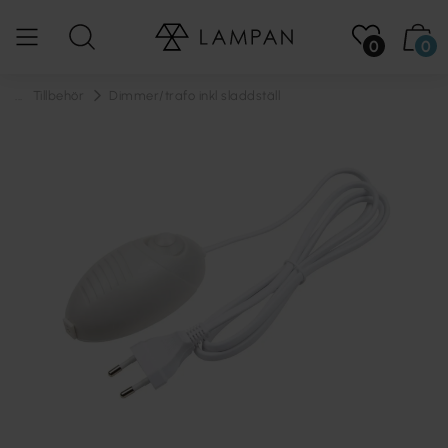
0
0
...
Tillbehör
Dimmer/trafo inkl sladdställ