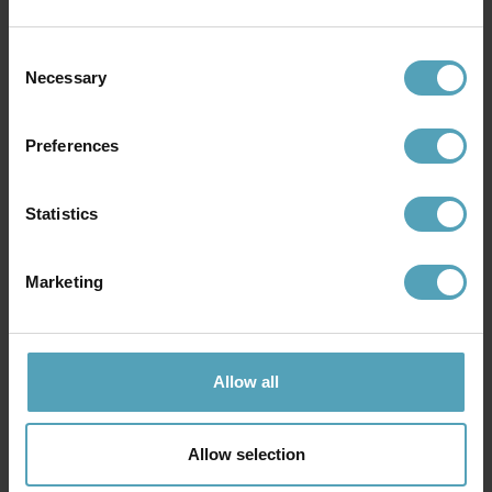
Consent
Necessary
Selection
Preferences
Statistics
Marketing
KARLSKRONA LAMPFABRIK
KARLSKRONA LAMPFABRIK
Allow all
Kupolskärm 60/235
Toppig bordlampskärm 235
630 kr
810 kr
Allow selection