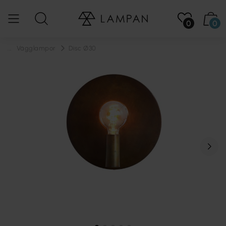
0
0
...
Vägglampor
Disc Ø30