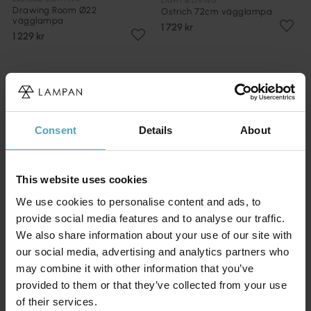
LIGHT & LIVING
Drawing Room Ø22
Ostrich 72cm vägglampa
vägglampa
1 729 kr
1 229 kr
Consent
Details
About
This website uses cookies
We use cookies to personalise content and ads, to
provide social media features and to analyse our traffic.
We also share information about your use of our site with
our social media, advertising and analytics partners who
may combine it with other information that you’ve
LIGHT & LIVING
provided to them or that they’ve collected from your use
LIGHT & LIVING
Snake 52cm vägglampa
Lion 40cm vägglampa
of their services.
1 379 kr