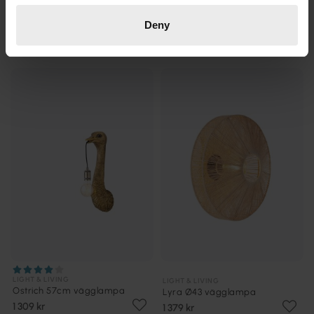
LIGHT & LIVING
LIGHT & LIVING
Giraffe 60cm vägglampa
Lyra Ø30 vägglampa
Deny
1 469 kr
1 009 kr
LIGHT & LIVING
LIGHT & LIVING
Ostrich 57cm vägglampa
Lyra Ø43 vägglampa
1 309 kr
1 379 kr